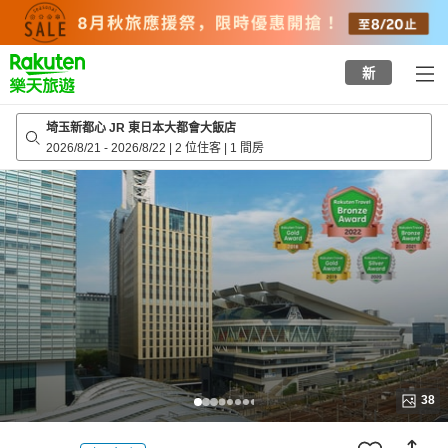
to
top
page
新
埼玉新都心 JR 東日本大都會大飯店
2026/8/21
-
2026/8/22
|
2 位住客
|
1 間房
38