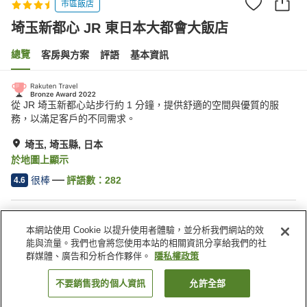
市區飯店
埼玉新都心 JR 東日本大都會大飯店
總覽
客房與方案
評語
基本資訊
從 JR 埼玉新都心站步行約 1 分鐘，提供舒適的空間與優質的服
務，以滿足客戶的不同需求。
埼玉, 埼玉縣, 日本
於地圖上顯示
很棒
評語數：
282
4.6
住宿設施
本網站使用 Cookie 以提升使用者體驗，並分析我們網站的效
無線網路
距離車站約步行 5 分鐘內
能與流量。我們也會將您使用本站的相關資訊分享給我們的社
餐廳
咖啡廳
群媒體、廣告和分析合作夥伴。
隱私權政策
不要銷售我的個人資訊
允許全部
找客房
首頁
日本
埼玉縣
埼玉
埼玉新都心 JR 東日本大都會大飯店