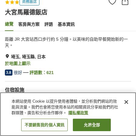
商務飯店
大宮馬羅德飯店
總覽
客房與方案
評語
基本資訊
距離 JR 大宮站西口步行約 5 分鐘。以美味的自助早餐開始新的一
天。
埼玉, 埼玉縣, 日本
於地圖上顯示
很好
評語數：
621
3.8
住宿設施
停車場
餐廳
本網站使用 Cookie 以提升使用者體驗，並分析我們網站的效
自動販賣機
會議室
能與流量。我們也會將您使用本站的相關資訊分享給我們的社
群媒體、廣告和分析合作夥伴。
隱私權政策
首頁
日本
埼玉縣
埼玉
大宮馬羅德飯店
不要銷售我的個人資訊
允許全部
找客房