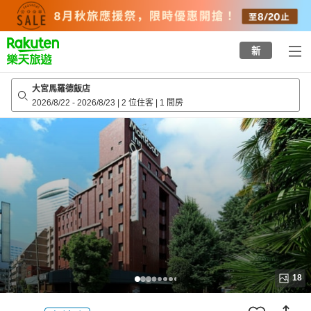
to
top
page
新
大宮馬羅德飯店
2026/8/22
-
2026/8/23
|
2 位住客
|
1 間房
18