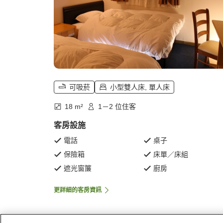
可吸菸
小型雙人床, 單人床
18 m²
1－2 位住客
客房設施
電話
桌子
保險箱
床單／床組
遮光窗簾
廚房
更詳細的客房資訊