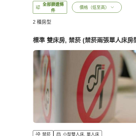
全部篩選條
價格（低至高）
件
2
種房型
標準 雙床房, 禁菸 (禁菸兩張單人床房
禁菸
小型雙人床, 單人床