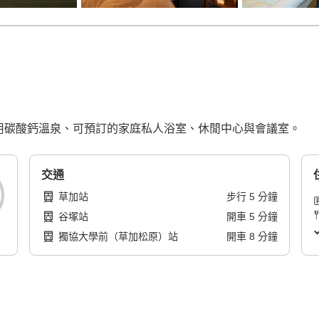
性專用碳酸鈣溫泉、可預訂的家庭私人浴室、休閒中心與會議室。
交通
草加站
步行
5
分鐘
谷塚站
開車
5
分鐘
獨協大學前（草加松原）站
開車
8
分鐘