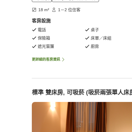
18 m²
1－2 位住客
客房設施
電話
桌子
保險箱
床單／床組
遮光窗簾
廚房
更詳細的客房資訊
標準 雙床房, 可吸菸 (吸菸兩張單人床