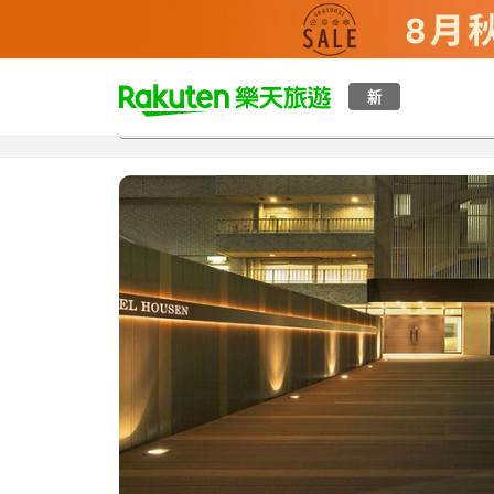
t
新
總覽
客房與方案
評語
特點
設施
o
p
P
a
g
e
_
s
e
a
r
c
h