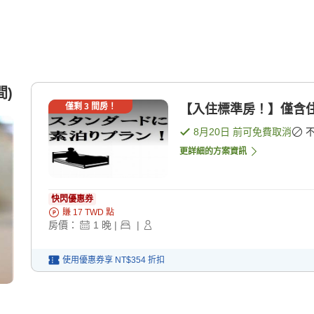
間)
僅剩
3
間房！
【入住標準房！】僅含住
8月20日
前可免費取消
更詳細的方案資訊
快閃優惠券
賺
17
TWD
點
房價：
1
晚
|
|
使用優惠券享
NT$354
折扣