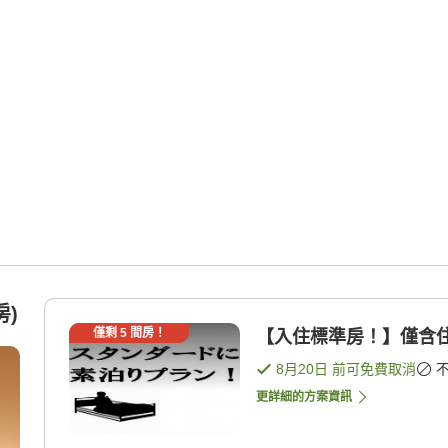
房)
僅剩
5
間房！
【入住標準房！】僅含住
8月20日
前可免費取消
更詳細的方案資訊