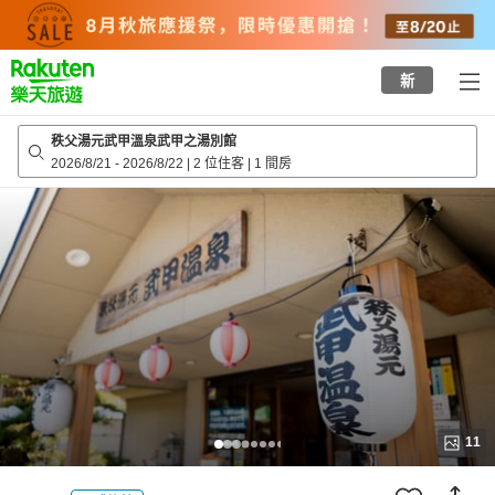
to
top
page
新
秩父湯元武甲溫泉武甲之湯別館
2026/8/21
-
2026/8/22
|
2 位住客
|
1 間房
11