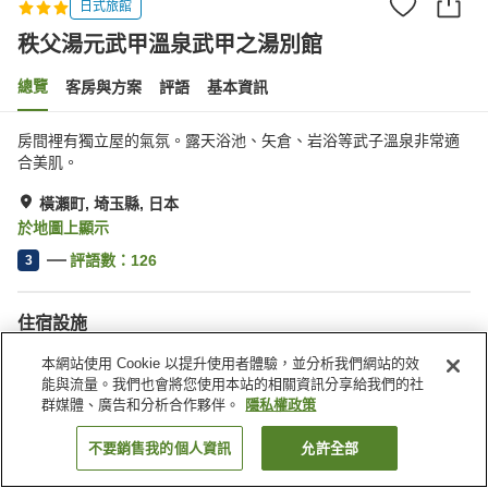
日式旅館
秩父湯元武甲溫泉武甲之湯別館
總覽
客房與方案
評語
基本資訊
房間裡有獨立屋的氣氛。露天浴池、矢倉、岩浴等武子溫泉非常適
合美肌。
橫瀨町, 埼玉縣, 日本
於地圖上顯示
評語數：
126
3
住宿設施
三溫暖
Spa／美容沙龍
本網站使用 Cookie 以提升使用者體驗，並分析我們網站的效
咖啡廳
自動販賣機
能與流量。我們也會將您使用本站的相關資訊分享給我們的社
群媒體、廣告和分析合作夥伴。
隱私權政策
首頁
日本
埼玉縣
橫瀨町
秩父湯元武甲溫泉武甲之湯別館
不要銷售我的個人資訊
允許全部
找客房