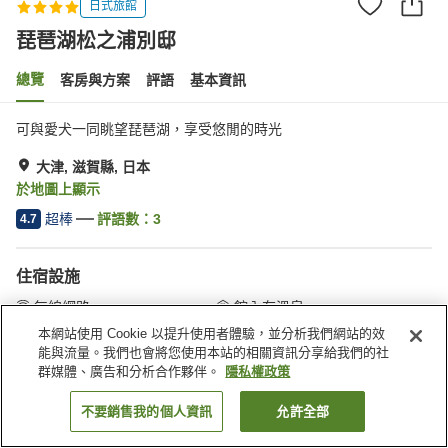
日式旅館
琵琶湖松之浦別邸
總覽
客房與方案
評語
基本資訊
可與愛犬一同眺望琵琶湖，享受悠閒的時光
大津, 滋賀縣, 日本
於地圖上顯示
超棒
評語數：
3
4.7
住宿設施
無線網路
館內有溫泉
全館禁菸
指定吸菸區
本網站使用 Cookie 以提升使用者體驗，並分析我們網站的效
能與流量。我們也會將您使用本站的相關資訊分享給我們的社
群媒體、廣告和分析合作夥伴。
隱私權政策
首頁
日本
滋賀縣
大津
琵琶湖松之浦別邸
不要銷售我的個人資訊
允許全部
找客房