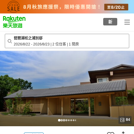
to
top
page
新
琵琶湖松之浦別邸
2026/8/22
-
2026/8/23
|
2 位住客
|
1 間房
84