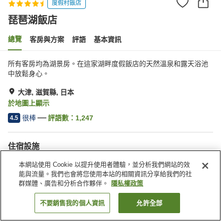
度假村飯店
琵琶湖飯店
總覽
客房與方案
評語
基本資訊
所有客房均為湖景房。在這家湖畔度假飯店的天然溫泉和露天浴池
中放鬆身心。
大津, 滋賀縣, 日本
於地圖上顯示
很棒
評語數：
1,247
4.5
住宿設施
無線網路
館內有溫泉
本網站使用 Cookie 以提升使用者體驗，並分析我們網站的效
三溫暖
Spa／美容沙龍
能與流量。我們也會將您使用本站的相關資訊分享給我們的社
群媒體、廣告和分析合作夥伴。
隱私權政策
首頁
日本
滋賀縣
大津
琵琶湖飯店
不要銷售我的個人資訊
允許全部
找客房