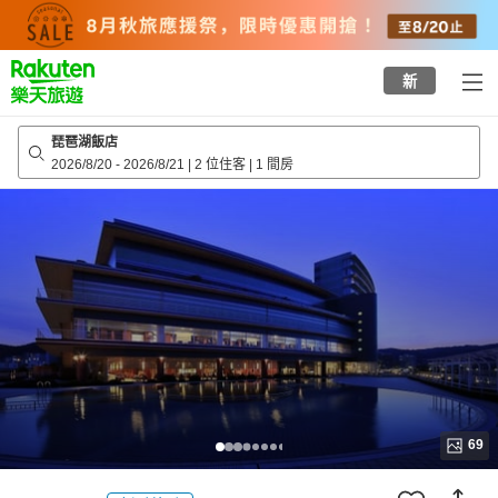
to
top
page
新
琵琶湖飯店
2026/8/20
-
2026/8/21
|
2 位住客
|
1 間房
69