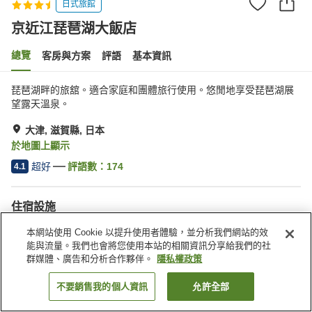
日式旅館
京近江琵琶湖大飯店
總覽
客房與方案
評語
基本資訊
琵琶湖畔的旅舘。適合家庭和團體旅行使用。悠閒地享受琵琶湖展
望露天溫泉。
大津, 滋賀縣, 日本
於地圖上顯示
超好
評語數：
174
4.1
住宿設施
停車場
Spa／美容沙龍
本網站使用 Cookie 以提升使用者體驗，並分析我們網站的效
休息室
咖啡廳
能與流量。我們也會將您使用本站的相關資訊分享給我們的社
群媒體、廣告和分析合作夥伴。
隱私權政策
首頁
日本
滋賀縣
大津
京近江琵琶湖大飯店
不要銷售我的個人資訊
允許全部
找客房