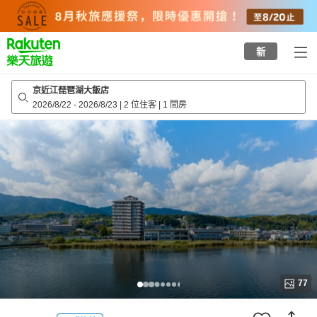
to
top
page
新
京近江琵琶湖大飯店
2026/8/22
-
2026/8/23
|
2 位住客
|
1 間房
77