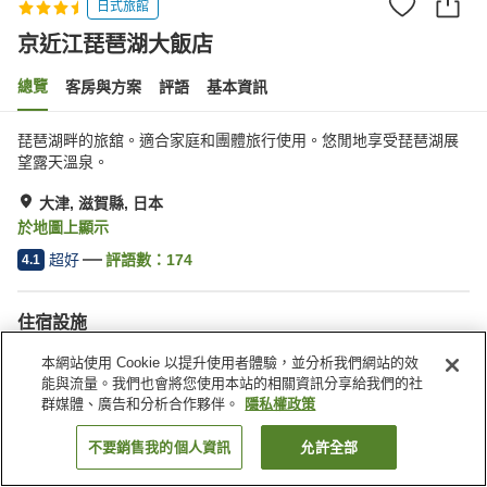
日式旅館
京近江琵琶湖大飯店
總覽
客房與方案
評語
基本資訊
琵琶湖畔的旅舘。適合家庭和團體旅行使用。悠閒地享受琵琶湖展
望露天溫泉。
大津, 滋賀縣, 日本
於地圖上顯示
超好
評語數：
174
4.1
住宿設施
停車場
Spa／美容沙龍
本網站使用 Cookie 以提升使用者體驗，並分析我們網站的效
休息室
咖啡廳
能與流量。我們也會將您使用本站的相關資訊分享給我們的社
群媒體、廣告和分析合作夥伴。
隱私權政策
首頁
日本
滋賀縣
大津
京近江琵琶湖大飯店
不要銷售我的個人資訊
允許全部
找客房