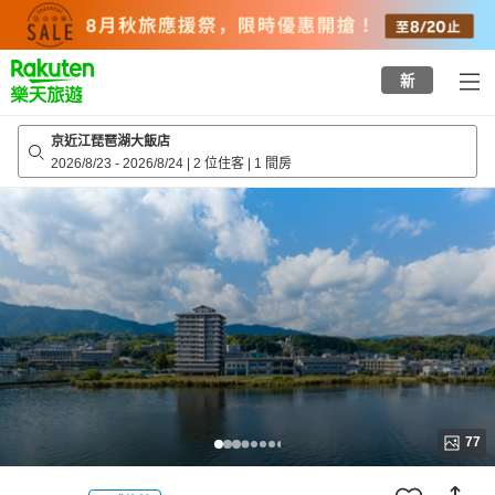
to
top
page
新
京近江琵琶湖大飯店
2026/8/23
-
2026/8/24
|
2 位住客
|
1 間房
77