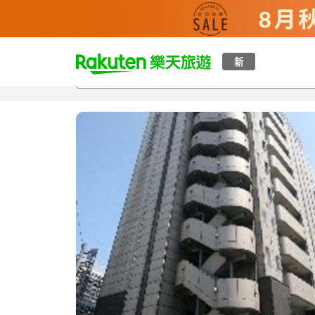
t
新
總覽
客房與方案
評語
設施
o
p
P
a
g
e
_
s
e
a
r
c
h