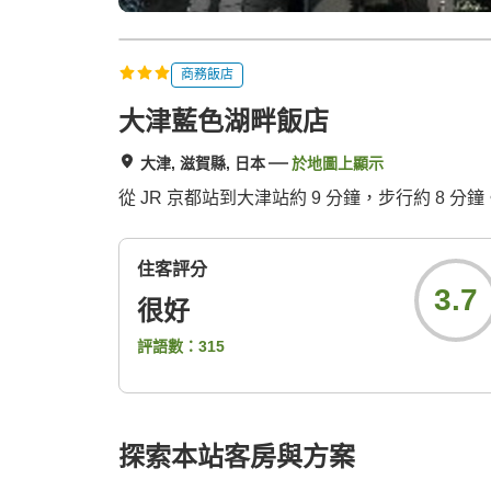
商務飯店
大津藍色湖畔飯店
大津, 滋賀縣, 日本
於地圖上顯示
從 JR 京都站到大津站約 9 分鐘，步行約 8 分
住客評分
3.7
很好
評語數：
315
探索本站客房與方案