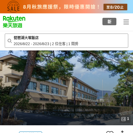
to
top
page
新
琵琶湖大塚飯店
2026/8/22
-
2026/8/23
|
2 位住客
|
1 間房
1