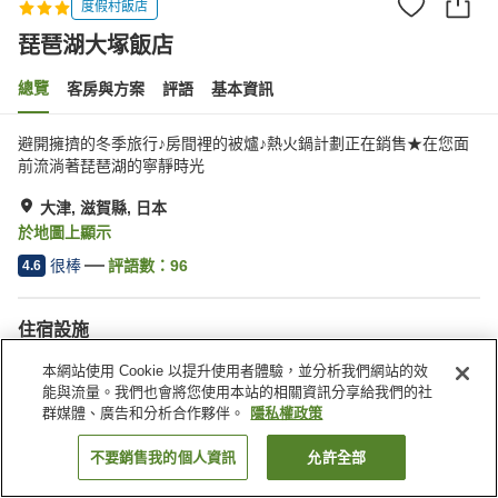
度假村飯店
琵琶湖大塚飯店
總覽
客房與方案
評語
基本資訊
避開擁擠的冬季旅行♪房間裡的被爐♪熱火鍋計劃正在銷售★在您面
前流淌著琵琶湖的寧靜時光
大津, 滋賀縣, 日本
於地圖上顯示
很棒
評語數：
96
4.6
住宿設施
停車場
三溫暖
本網站使用 Cookie 以提升使用者體驗，並分析我們網站的效
游泳池
餐廳
能與流量。我們也會將您使用本站的相關資訊分享給我們的社
群媒體、廣告和分析合作夥伴。
隱私權政策
首頁
日本
滋賀縣
大津
琵琶湖大塚飯店
不要銷售我的個人資訊
允許全部
找客房