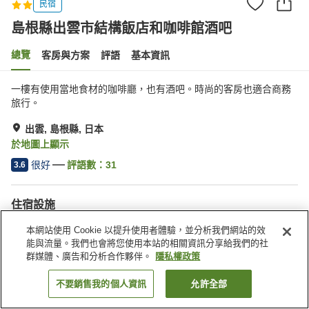
民宿
島根縣出雲市結構飯店和咖啡館酒吧
總覽
客房與方案
評語
基本資訊
一樓有使用當地食材的咖啡廳，也有酒吧。時尚的客房也適合商務
旅行。
出雲, 島根縣, 日本
於地圖上顯示
很好
評語數：
31
3.6
住宿設施
停車場
餐廳
本網站使用 Cookie 以提升使用者體驗，並分析我們網站的效
酒吧
能與流量。我們也會將您使用本站的相關資訊分享給我們的社
群媒體、廣告和分析合作夥伴。
隱私權政策
首頁
日本
島根縣
出雲
島根縣出雲市結構飯店和咖啡館酒吧
不要銷售我的個人資訊
允許全部
找客房