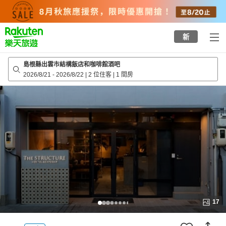
to
top
page
新
島根縣出雲市結構飯店和咖啡館酒吧
2026/8/21
-
2026/8/22
|
2 位住客
|
1 間房
17