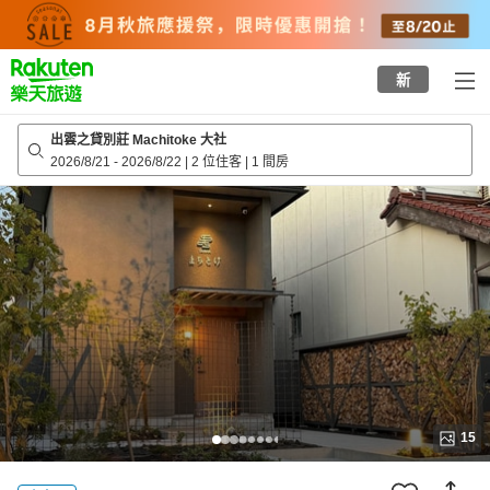
to
top
page
新
出雲之貸別莊 Machitoke 大社
2026/8/21
-
2026/8/22
|
2 位住客
|
1 間房
15