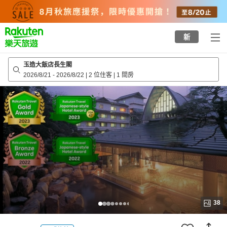
to
top
page
新
玉造大飯店長生閣
2026/8/21
-
2026/8/22
|
2 位住客
|
1 間房
38