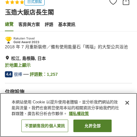
日式旅館
玉造大飯店長生閣
總覽
客房與方案
評語
基本資訊
2018 年 7 月重新裝修／備有使用能量石「瑪瑙」的大型公共浴池
松江, 島根縣, 日本
於地圖上顯示
很棒
評語數：
1,257
4.4
住宿設施
停車場
Spa／美容沙龍
本網站使用 Cookie 以提升使用者體驗，並分析我們網站的效
餐廳
休息室
能與流量。我們也會將您使用本站的相關資訊分享給我們的社
群媒體、廣告和分析合作夥伴。
隱私權政策
首頁
日本
島根縣
松江
玉造大飯店長生閣
不要銷售我的個人資訊
允許全部
找客房