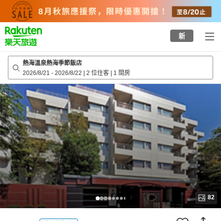
to
top
page
新
熱海溫泉熱海季節飯店
2026/8/21
-
2026/8/22
|
2 位住客
|
1 間房
82