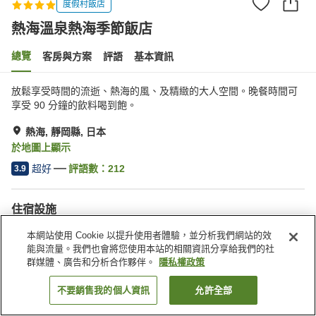
度假村飯店
熱海溫泉熱海季節飯店
總覽
客房與方案
評語
基本資訊
放鬆享受時間的流逝、熱海的風、及精緻的大人空間。晚餐時間可
享受 90 分鐘的飲料喝到飽。
熱海, 靜岡縣, 日本
於地圖上顯示
超好
評語數：
212
3.9
住宿設施
停車場
三溫暖
本網站使用 Cookie 以提升使用者體驗，並分析我們網站的效
餐廳
自動販賣機
能與流量。我們也會將您使用本站的相關資訊分享給我們的社
群媒體、廣告和分析合作夥伴。
隱私權政策
首頁
日本
靜岡縣
熱海
熱海溫泉熱海季節飯店
不要銷售我的個人資訊
允許全部
找客房