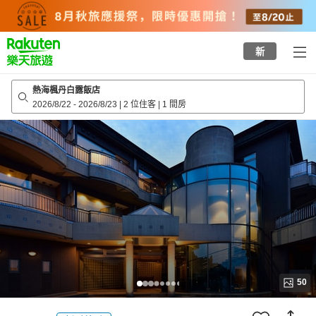
to
top
page
新
熱海楓丹白露飯店
2026/8/22
-
2026/8/23
|
2 位住客
|
1 間房
50