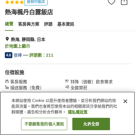
度假村飯店
熱海楓丹白露飯店
總覽
客房與方案
評語
基本資訊
熱海, 靜岡縣, 日本
於地圖上顯示
很棒
評語數：
211
4.6
住宿設施
客房服務
特殊（過敏）飲食需求
接送服務（免費）
全館禁菸
本網站使用 Cookie 以提升使用者體驗，並分析我們網站的效
首頁
日本
靜岡縣
熱海
熱海楓丹白露飯店
能與流量。我們也會將您使用本站的相關資訊分享給我們的社
群媒體、廣告和分析合作夥伴。
隱私權政策
不要銷售我的個人資訊
允許全部
找客房