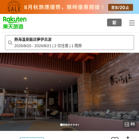
to
top
page
新
熱海溫泉飯店夢伊呂波
2026/8/20
-
2026/8/21
|
2 位住客
|
1 間房
85