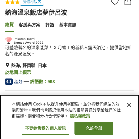
度假村飯店
熱海溫泉飯店夢伊呂波
總覽
客房與方案
評語
基本資訊
可體驗著名的溫泉蒸菜！ 3 月竣工的新私人露天浴池，提供當地知
名的源泉溫泉。
熱海, 靜岡縣, 日本
於地圖上顯示
超好
評語數：
993
4.1
住宿設施
本網站使用 Cookie 以提升使用者體驗，並分析我們網站的效
停車場
Spa／美容沙龍
能與流量。我們也會將您使用本站的相關資訊分享給我們的社
餐廳
自動販賣機
群媒體、廣告和分析合作夥伴。
隱私權政策
不要銷售我的個人資訊
允許全部
找客房
首頁
日本
靜岡縣
熱海
熱海溫泉飯店夢伊呂波