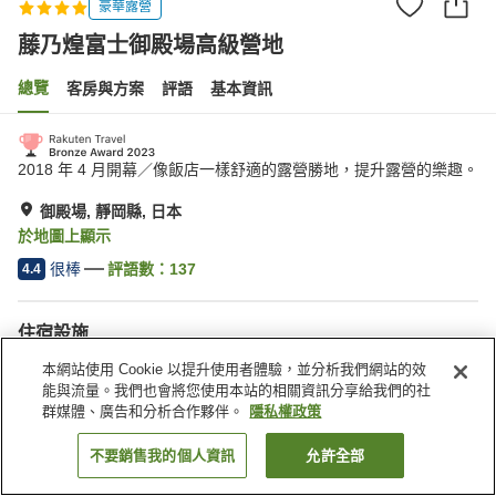
豪華露營
藤乃煌富士御殿場高級營地
總覽
客房與方案
評語
基本資訊
2018 年 4 月開幕／像飯店一樣舒適的露營勝地，提升露營的樂趣。
御殿場, 靜岡縣, 日本
於地圖上顯示
很棒
評語數：
137
4.4
住宿設施
無線網路
停車場
本網站使用 Cookie 以提升使用者體驗，並分析我們網站的效
按摩浴缸
私人餐廳
能與流量。我們也會將您使用本站的相關資訊分享給我們的社
群媒體、廣告和分析合作夥伴。
隱私權政策
首頁
日本
靜岡縣
御殿場
藤乃煌富士御殿場高級營地
不要銷售我的個人資訊
允許全部
找客房