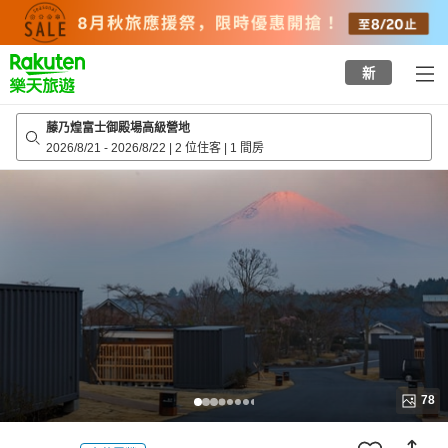
to
top
page
新
藤乃煌富士御殿場高級營地
2026/8/21
-
2026/8/22
|
2 位住客
|
1 間房
78