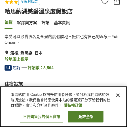
度假村飯店
哈馬納湖美爵溫泉度假飯店
總覽
客房與方案
評語
基本資訊
享受可以欣賞濱名湖全景的度假勝地。飯店也有自己的溫泉－Yuto
Onsen。
濱松, 靜岡縣, 日本
於地圖上顯示
超好
評語數：
3,594
4.1
住宿設施
停車場
三溫暖
本網站使用 Cookie 以提升使用者體驗，並分析我們網站的效
Spa／美容沙龍
游泳池
能與流量。我們也會將您使用本站的相關資訊分享給我們的社
群媒體、廣告和分析合作夥伴。
隱私權政策
首頁
日本
靜岡縣
濱松
哈馬納湖美爵溫泉度假飯店
不要銷售我的個人資訊
允許全部
找客房