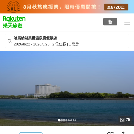
to
top
page
新
哈馬納湖美爵溫泉度假飯店
2026/8/22
-
2026/8/23
|
2 位住客
|
1 間房
75