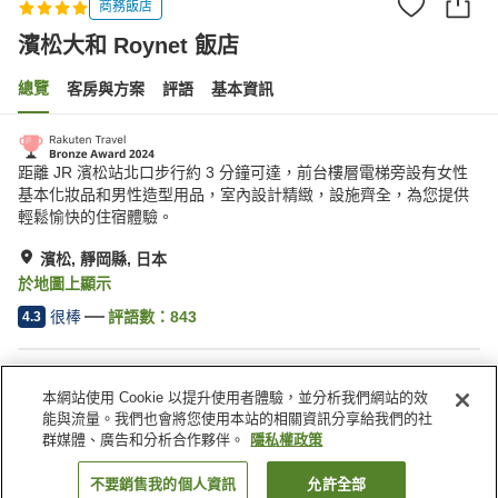
商務飯店
濱松大和 Roynet 飯店
總覽
客房與方案
評語
基本資訊
距離 JR 濱松站北口步行約 3 分鐘可達，前台樓層電梯旁設有女性
基本化妝品和男性造型用品，室內設計精緻，設施齊全，為您提供
輕鬆愉快的住宿體驗。
濱松, 靜岡縣, 日本
於地圖上顯示
很棒
評語數：
843
4.3
住宿設施
本網站使用 Cookie 以提升使用者體驗，並分析我們網站的效
停車場
Spa／美容沙龍
能與流量。我們也會將您使用本站的相關資訊分享給我們的社
餐廳
自動販賣機
群媒體、廣告和分析合作夥伴。
隱私權政策
不要銷售我的個人資訊
允許全部
找客房
首頁
日本
靜岡縣
濱松
濱松大和 Roynet 飯店