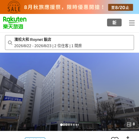
to
top
page
新
濱松大和 Roynet 飯店
2026/8/22
-
2026/8/23
|
2 位住客
|
1 間房
8