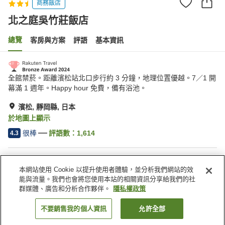
商務飯店
北之庭吳竹莊飯店
總覽
客房與方案
評語
基本資訊
全館禁菸。距離濱松站北口步行約 3 分鐘，地理位置優越。7／1 開
幕滿 1 週年。Happy hour 免費，備有浴池。
濱松, 靜岡縣, 日本
於地圖上顯示
很棒
評語數：
1,614
4.3
住宿設施
本網站使用 Cookie 以提升使用者體驗，並分析我們網站的效
停車場
Spa／美容沙龍
能與流量。我們也會將您使用本站的相關資訊分享給我們的社
餐廳
自動販賣機
群媒體、廣告和分析合作夥伴。
隱私權政策
不要銷售我的個人資訊
允許全部
找客房
首頁
日本
靜岡縣
濱松
北之庭吳竹莊飯店