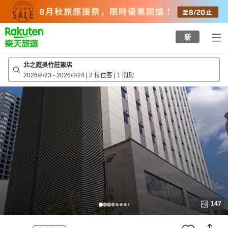
to
top
page
新
北之庭吳竹莊飯店
2026/8/23
-
2026/8/24
|
2 位住客
|
1 間房
147