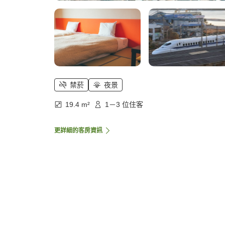
禁菸
夜景
19.4 m²
1－3 位住客
更詳細的客房資訊