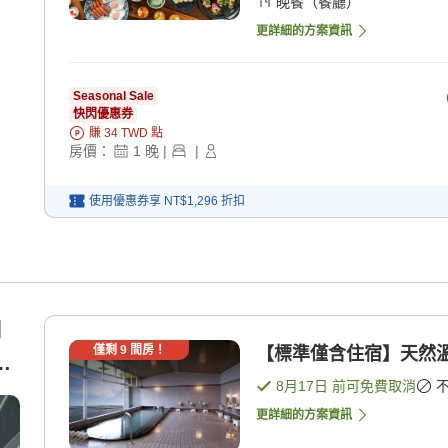
晚餐（餐廳）
更詳細的方案資訊
Seasonal Sale
快閃優惠券
賺
34
TWD
點
房價：
1
晚
|
|
使用優惠券享
NT$1,296
折扣
側
僅剩
9
間房！
【標準僅含住宿】天然溫
～
8月17日
前可免費取消
更詳細的方案資訊