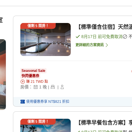
室
僅剩
5
間房！
【標準僅含住宿】天然溫
8月17日
前可免費取消
更詳細的方案資訊
Seasonal Sale
快閃優惠券
賺
21
TWD
點
房價：
1
晚
|
|
使用優惠券享
NT$821
折扣
僅剩
5
間房！
【標準早餐包含方案】享