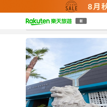
t
新
總覽
客房與方案
評語
特點
設施
o
p
P
a
g
e
_
s
e
a
r
c
h