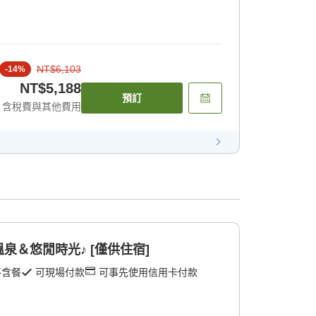
NT$6,103
-
14
%
NT$5,188
預訂
含稅費與其他費用
泉＆悠閒時光♪ [僅供住宿]
不含餐
可現場付款
可事先使用信用卡付款