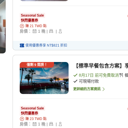
Seasonal Sale
快閃優惠券
賺
21
TWD
點
房價：
1
晚
|
|
使用優惠券享
NT$821
折扣
僅剩
9
間房！
【標準早餐包含方案】享
8月17日
前可免費取消
可現場付款
更詳細的方案資訊
Seasonal Sale
快閃優惠券
賺
23
TWD
點
房價：
1
晚
|
|