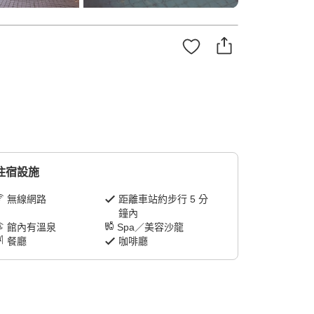
住宿設施
無線網路
距離車站約步行 5 分
鐘內
館內有溫泉
Spa／美容沙龍
餐廳
咖啡廳