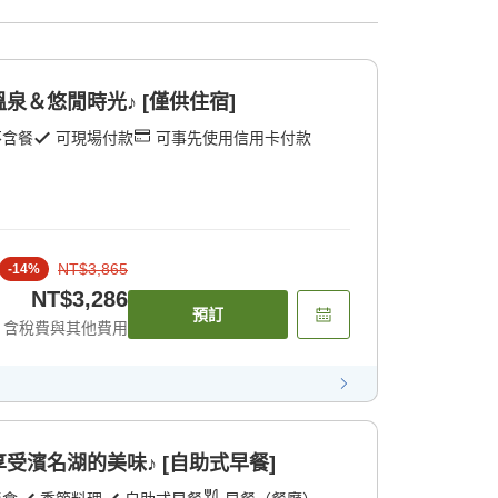
泉＆悠閒時光♪ [僅供住宿]
不含餐
可現場付款
可事先使用信用卡付款
NT$3,865
-
14
%
NT$3,286
預訂
含稅費與其他費用
受濱名湖的美味♪ [自助式早餐]