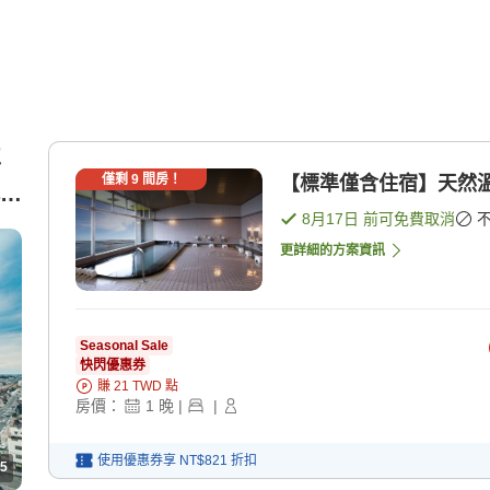
車
僅剩
9
間房！
【標準僅含住宿】天然溫
雙
8月17日
前可免費取消
更詳細的方案資訊
Seasonal Sale
快閃優惠券
賺
21
TWD
點
房價：
1
晚
|
|
使用優惠券享
NT$821
折扣
5