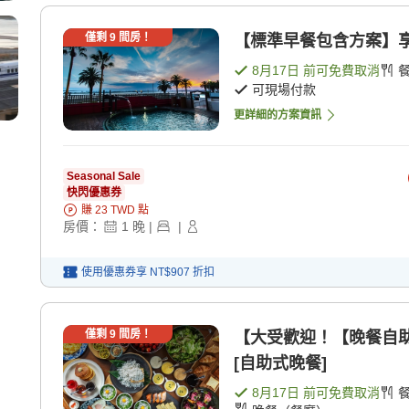
僅剩
9
間房！
【標準早餐包含方案】享
8月17日
前可免費取消
可現場付款
更詳細的方案資訊
Seasonal Sale
快閃優惠券
賺
23
TWD
點
房價：
1
晚
|
|
使用優惠券享
NT$907
折扣
僅剩
9
間房！
【大受歡迎！【晚餐自助
[自助式晚餐]
8月17日
前可免費取消