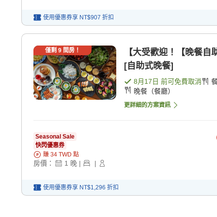
使用優惠券享
NT$907
折扣
僅剩
9
間房！
【大受歡迎！【晚餐自助
[自助式晚餐]
8月17日
前可免費取消
晚餐（餐廳）
更詳細的方案資訊
Seasonal Sale
快閃優惠券
賺
34
TWD
點
房價：
1
晚
|
|
使用優惠券享
NT$1,296
折扣