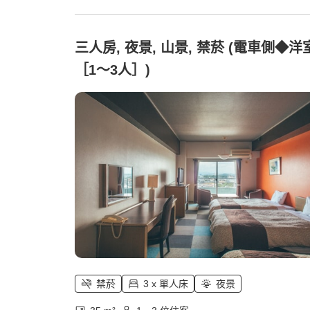
三人房, 夜景, 山景, 禁菸 (電車側◆洋
［1～3人］)
禁菸
3 x 單人床
夜景