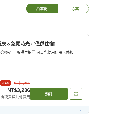
客房
方案
泉＆悠閒時光♪ [僅供住宿]
不含餐
可現場付款
可事先使用信用卡付款
NT$3,865
-
14
%
NT$3,286
預訂
含稅費與其他費用