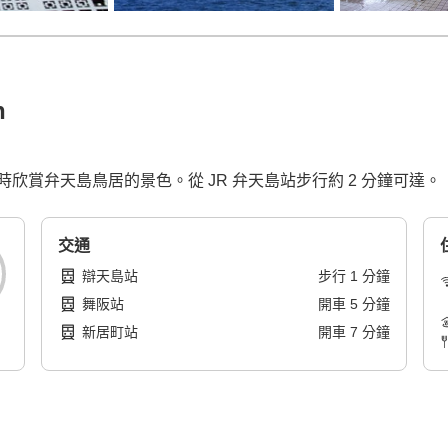
n
賞弁天島鳥居的景色。從 JR 弁天島站步行約 2 分鐘可達。
交通
辯天島站
步行
1
分鐘
舞阪站
開車
5
分鐘
新居町站
開車
7
分鐘