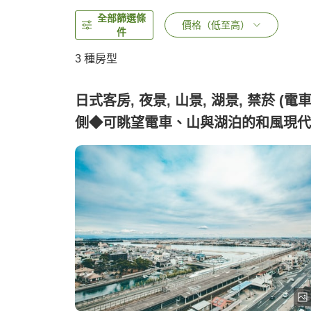
全部篩選條
價格（低至高）
件
3
種房型
日式客房, 夜景, 山景, 湖景, 禁菸 (電
側◆可眺望電車、山與湖泊的和風現代
床［1～3位客人］)