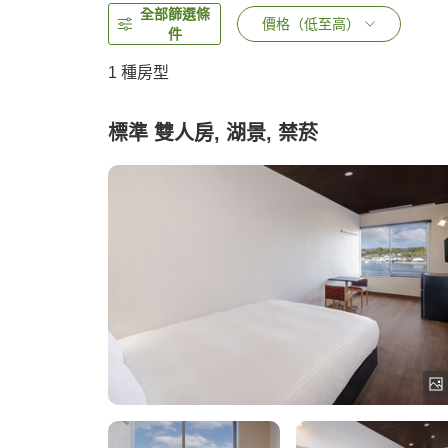
全部篩選條
價格（低至高）
件
1 種房型
標準 雙人房, 湖景, 禁菸