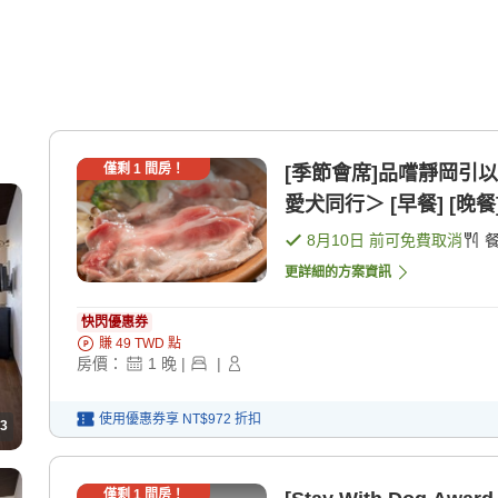
僅剩
1
間房！
[季節會席]品嚐靜岡引
愛犬同行＞ [早餐] [晚餐
8月10日
前可免費取消
更詳細的方案資訊
快閃優惠券
賺
49
TWD
點
房價：
1
晚
|
|
使用優惠券享
NT$972
折扣
3
僅剩
1
間房！