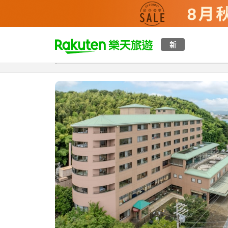
t
新
總覽
客房與方案
評語
設施
o
p
P
a
g
e
_
s
e
a
r
c
h