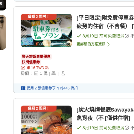
5
僅剩
2
間房！
[平日限定]附免費停車
疲勞的住宿（不含餐） [
8月19日
前可免費取消
更詳細的方案資訊
樂天旅遊專屬優惠
快閃優惠券
賺
16
TWD
點
房價：
1
晚
|
|
使用 2 張優惠券享
NT$445
折扣
僅剩
2
間房！
[炭火燒烤餐廳Sawaya
魚宵夜（不 [僅供住宿]
8月19日
前可免費取消