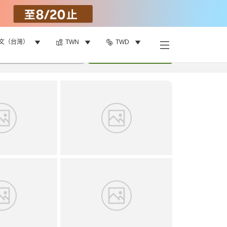
文（台灣）
TWN
TWD
找客房
•
1
間房
重新搜尋