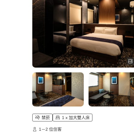
禁菸
1 x 加大雙人床
1－2 位住客