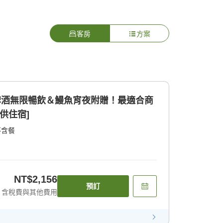
客房
方案
]生啤酒無限暢飲＆鰻魚宵夜附贈！最適合商
供住宿]
不含餐
NT$2,156
預訂
含稅費與其他費用