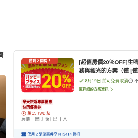
濟
僅剩
2
間房！
[超值房價20％OFF
務與觀光的方案（僅 [僅
8月19日
前可免費取消
更詳細的方案資訊
樂天旅遊專屬優惠
快閃優惠券
賺
15
TWD
點
房價：
1
晚
|
|
使用 2 張優惠券享
NT$414
折扣