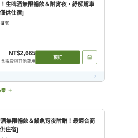
券！生啤酒無限暢飲＆附宵夜，紓解駕車
僅供住宿]
不含餐
NT$2,665
預訂
含稅費與其他費用
方案
]生啤酒無限暢飲＆鰻魚宵夜附贈！最適合商
供住宿]