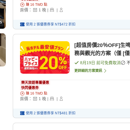
賺
16
TWD
點
房價：
1
晚
|
|
5
使用 2 張優惠券享
NT$472
折扣
[超值房價20％OFF
務與觀光的方案（僅 [僅
8月19日
前可免費取消
更詳細的方案資訊
樂天旅遊專屬優惠
快閃優惠券
賺
16
TWD
點
房價：
1
晚
|
|
使用 2 張優惠券享
NT$481
折扣