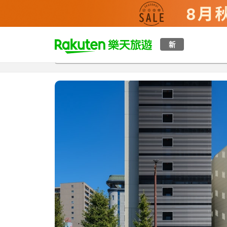
t
新
總覽
客房與方案
評語
特點
設施
o
p
P
a
g
e
_
s
e
a
r
c
h