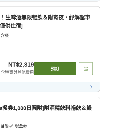
券！生啤酒無限暢飲＆附宵夜，紓解駕車
僅供住宿]
不含餐
NT$2,319
預訂
含稅費與其他費用
ka餐券1,000日圓附]附酒精飲料暢飲＆鰻
不含餐
現金券