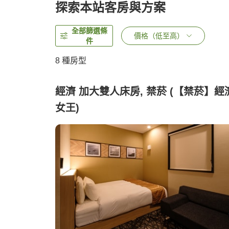
探索本站客房與方案
全部篩選條
價格（低至高）
件
8
種房型
經濟 加大雙人床房, 禁菸 (【禁菸】經
女王)