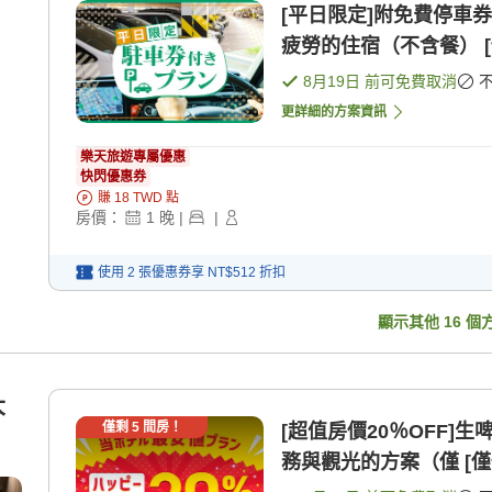
[平日限定]附免費停車
疲勞的住宿（不含餐） [
8月19日
前可免費取消
更詳細的方案資訊
樂天旅遊專屬優惠
快閃優惠券
賺
18
TWD
點
房價：
1
晚
|
|
使用 2 張優惠券享
NT$512
折扣
顯示其他
16
個
大
僅剩
5
間房！
[超值房價20％OFF
務與觀光的方案（僅 [僅