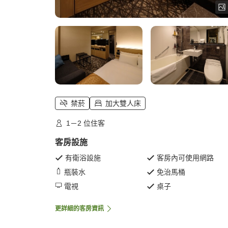
禁菸
加大雙人床
1－2 位住客
客房設施
有衛浴設施
客房內可使用網路
瓶裝水
免治馬桶
電視
桌子
更詳細的客房資訊