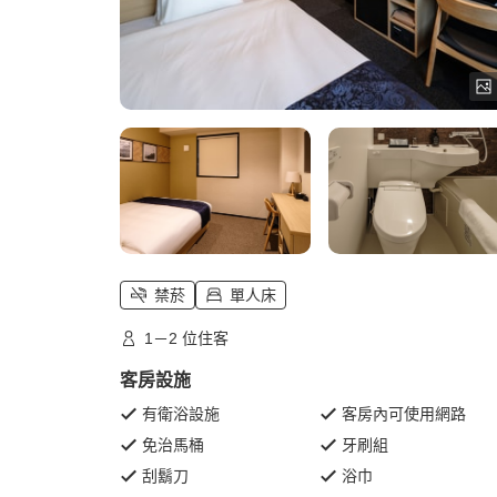
禁菸
單人床
1－2 位住客
客房設施
有衛浴設施
客房內可使用網路
免治馬桶
牙刷組
刮鬍刀
浴巾