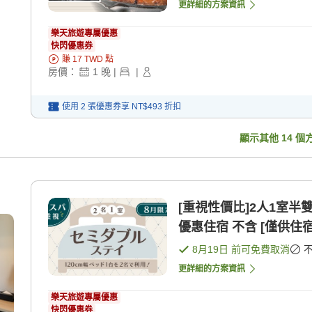
更詳細的方案資訊
樂天旅遊專屬優惠
快閃優惠券
賺
17
TWD
點
房價：
1
晚
|
|
使用 2 張優惠券享
NT$493
折扣
顯示其他
14
個
[重視性價比]2人1室半
優惠住宿 不含 [僅供住
8月19日
前可免費取消
更詳細的方案資訊
樂天旅遊專屬優惠
快閃優惠券