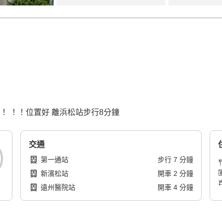
！ ！！位置好 離浜松站步行8分鐘
交通
第一通站
步行
7
分鐘
新濱松站
開車
2
分鐘
遠州醫院站
開車
4
分鐘