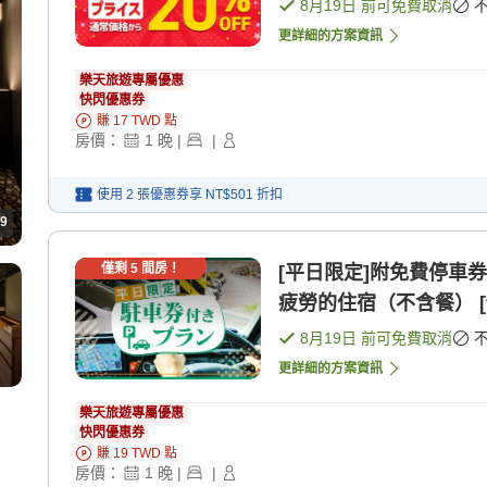
8月19日
前可免費取消
更詳細的方案資訊
樂天旅遊專屬優惠
快閃優惠券
賺
17
TWD
點
房價：
1
晚
|
|
使用 2 張優惠券享
NT$501
折扣
9
僅剩
5
間房！
[平日限定]附免費停車
疲勞的住宿（不含餐） [
8月19日
前可免費取消
更詳細的方案資訊
樂天旅遊專屬優惠
快閃優惠券
賺
19
TWD
點
房價：
1
晚
|
|