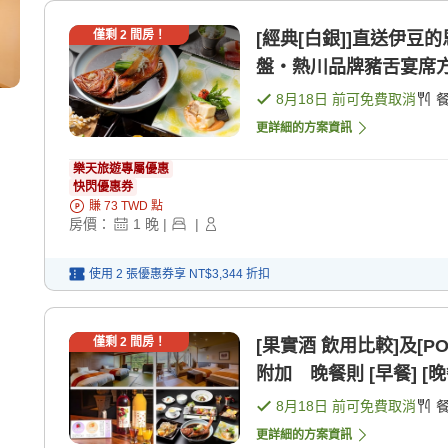
僅剩
2
間房！
[經典[白銀]]直送伊
盤・熱川品牌豬舌宴席方 [
8月18日
前可免費取消
更詳細的方案資訊
樂天旅遊專屬優惠
快閃優惠券
賺
73
TWD
點
房價：
1
晚
|
|
使用 2 張優惠券享
NT$3,344
折扣
僅剩
2
間房！
[果實酒 飲用比較]及[
附加 晚餐則 [早餐] [晚
8月18日
前可免費取消
更詳細的方案資訊