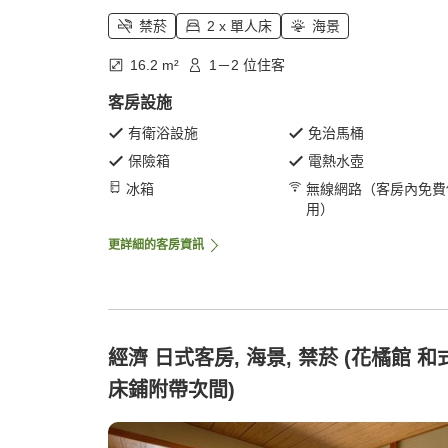
禁菸
2 x 單人床
海景
16.2 m²
1－2 位住客
客房設施
有衛浴設施
免治馬桶
保險箱
電熱水壺
冰箱
無線網路（客房內免費
用）
更詳細的客房資訊
經濟 日式客房, 海景, 禁菸 (花橘館 和
床鋪附帶次間)