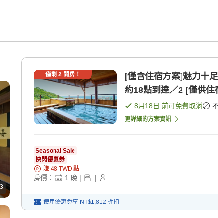
僅剩
2
間房！
[僅含住宿方案]魅力十足的
約18點到達／2 [僅供住
8月18日
前可免費取消
更詳細的方案資訊
Seasonal Sale
快閃優惠券
賺
48
TWD
點
房價：
1
晚
|
|
3
使用優惠券享
NT$1,812
折扣