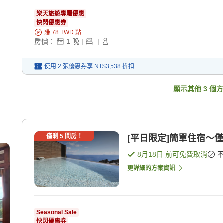
樂天旅遊專屬優惠
快閃優惠券
賺
78
TWD
點
房價：
1
晚
|
|
使用 2 張優惠券享
NT$3,538
折扣
顯示其他
3
個方
僅剩
5
間房！
[平日限定]簡單住宿〜僅
8月18日
前可免費取消
更詳細的方案資訊
Seasonal Sale
快閃優惠券