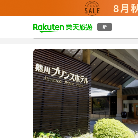
t
新
總覽
客房與方案
評語
設施
o
p
P
a
g
e
_
s
e
a
r
c
h