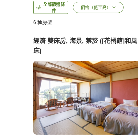
全部篩選條
價格（低至高）
件
6
種房型
經濟 雙床房, 海景, 禁菸 ([花橘館]和風
床)