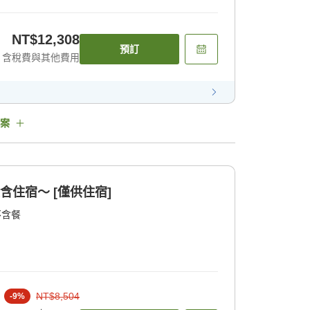
NT$12,308
預訂
含稅費與其他費用
案
含住宿〜 [僅供住宿]
不含餐
NT$8,504
-
9
%