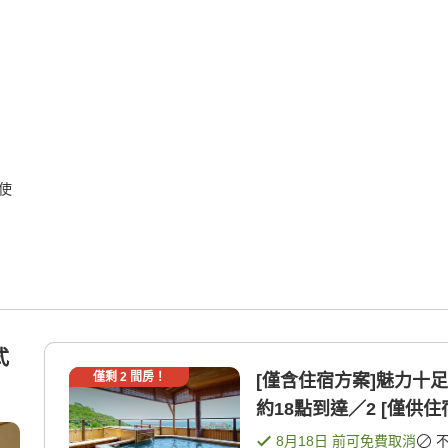
使
式
僅剩
2
間房！
[僅含住宿方案]魅力十足的
約18點到達／2 [僅供住
8月18日
前可免費取消