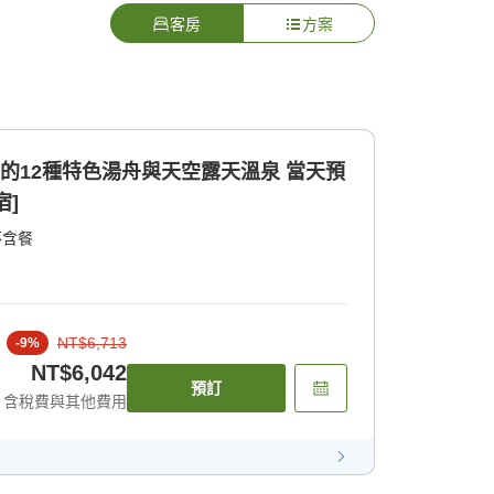
客房
方案
12種特色湯舟與天空露天溫泉 當天預
宿]
不含餐
NT$6,713
-
9
%
NT$6,042
預訂
含稅費與其他費用