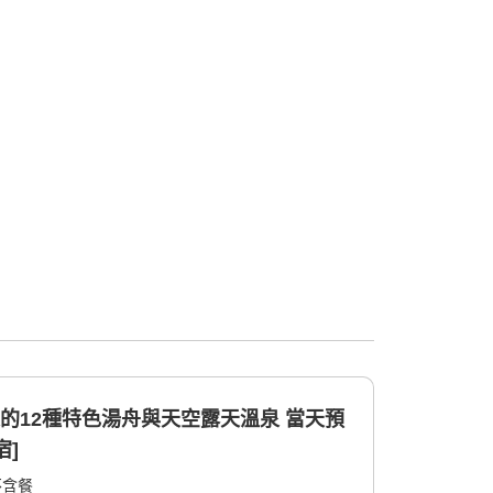
12種特色湯舟與天空露天溫泉 當天預
宿]
不含餐