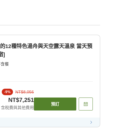
12種特色湯舟與天空露天溫泉 當天預
宿]
不含餐
NT$8,056
-
9
%
NT$7,251
預訂
含稅費與其他費用