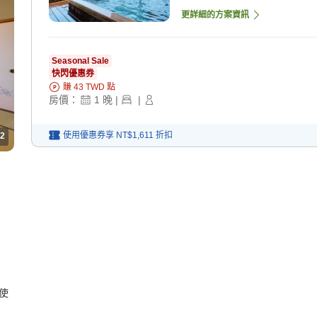
更詳細的方案資訊
Seasonal Sale
快閃優惠券
賺
43
TWD
點
房價：
1
晚
|
|
使用優惠券享
NT$1,611
折扣
2
使