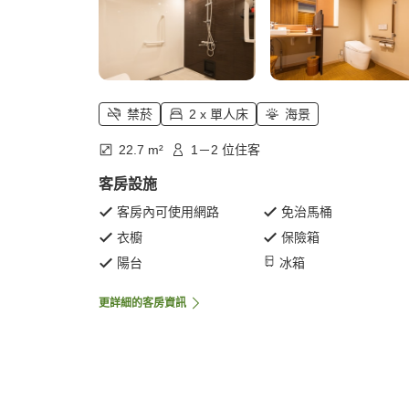
禁菸
2 x 單人床
海景
22.7 m²
1－2 位住客
客房設施
客房內可使用網路
免治馬桶
衣櫥
保險箱
陽台
冰箱
更詳細的客房資訊