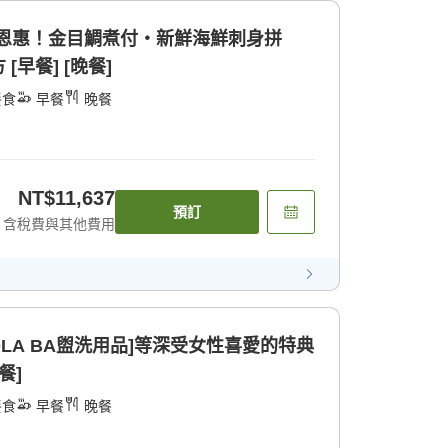
豆的恩惠！金目鯛煮付・新鮮海鮮刺身拼
早餐] [晚餐]
餐食
早餐
晚餐
NT$11,637
預訂
含稅費與其他費用
POLA BA盥洗用品]等深受女性喜愛的特典
餐]
餐食
早餐
晚餐