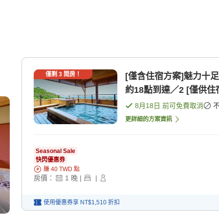
僅剩
3
間房！
[僅含住宿方案]魅力十足的
約18點到達／2 [僅供住
8月18日
前可免費取消
更詳細的方案資訊
Seasonal Sale
快閃優惠券
賺
40
TWD
點
房價：
1
晚
|
|
使用優惠券享
NT$1,510
折扣