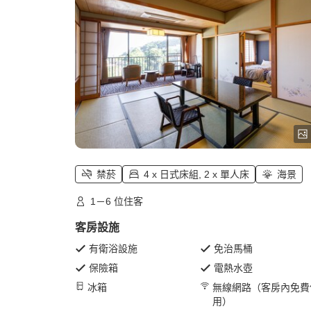
禁菸
4 x 日式床組, 2 x 單人床
海景
1－6 位住客
客房設施
有衛浴設施
免治馬桶
保險箱
電熱水壺
冰箱
無線網路（客房內免費
用）