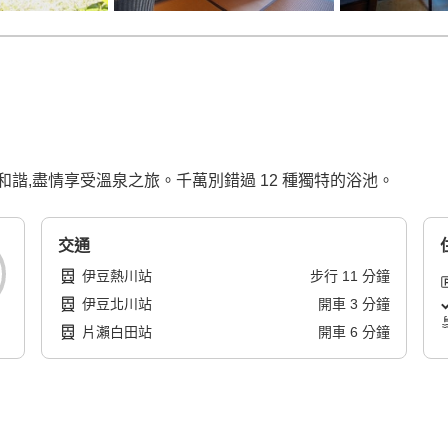
諧,盡情享受溫泉之旅。千萬別錯過 12 種獨特的浴池。
交通
伊豆熱川站
步行
11
分鐘
伊豆北川站
開車
3
分鐘
片瀨白田站
開車
6
分鐘