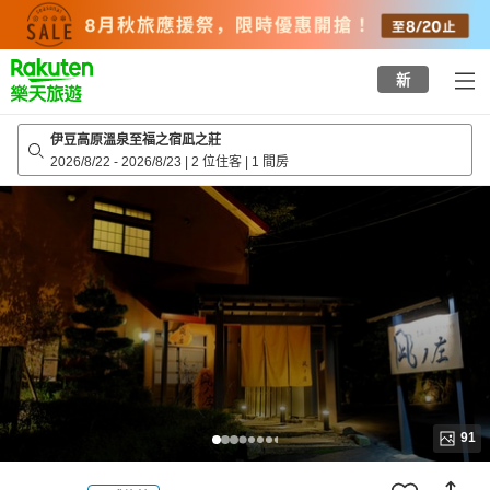
to
top
page
新
伊豆高原溫泉至福之宿凪之莊
2026/8/22
-
2026/8/23
|
2 位住客
|
1 間房
91