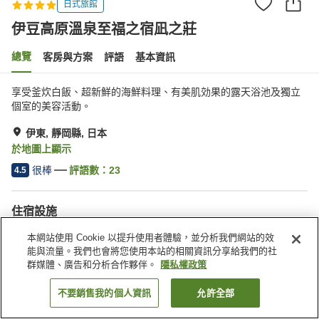
日式旅館
伊豆高原溫泉至福之宿凪之莊
總覽
客房與方案
評語
基本資訊
享受釜炊白飯、超新鮮的海鮮料理、有美肌効果的露天浴池及獨立
個室的美容活動。
伊東, 靜岡縣, 日本
於地圖上顯示
很棒
評語數：
23
4.5
住宿設施
無線網路
館內有溫泉
本網站使用 Cookie 以提升使用者體驗，並分析我們網站的效
私人餐廳
指定吸菸區
能與流量。我們也會將您使用本站的相關資訊分享給我們的社
群媒體、廣告和分析合作夥伴。
隱私權政策
首頁
日本
靜岡縣
伊東
伊豆高原溫泉至福之宿凪之莊
不要銷售我的個人資訊
允許全部
找客房