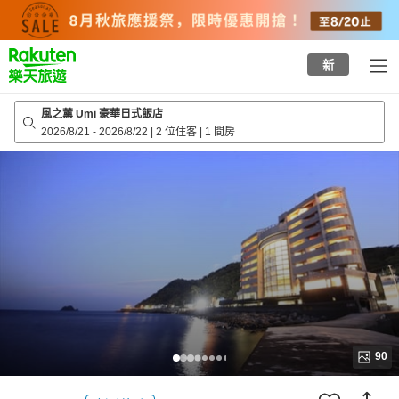
to
top
page
新
風之薰 Umi 豪華日式飯店
2026/8/21
-
2026/8/22
|
2 位住客
|
1 間房
90