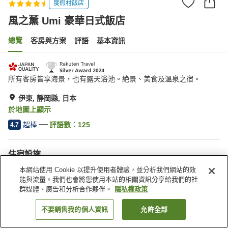
度假村飯店
風之薰 Umi 豪華日式飯店
總覽
客房與方案
評語
基本資訊
所有客房皆享海景，也有露天浴池。絶景、美食及溫泉之宿。
伊東, 靜岡縣, 日本
於地圖上顯示
超棒
評語數：
125
4.7
住宿設施
餐廳
私人餐廳
本網站使用 Cookie 以提升使用者體驗，並分析我們網站的效
休息室
酒吧
能與流量。我們也會將您使用本站的相關資訊分享給我們的社
群媒體、廣告和分析合作夥伴。
隱私權政策
首頁
日本
靜岡縣
伊東
風之薰 Umi 豪華日式飯店
不要銷售我的個人資訊
允許全部
找客房