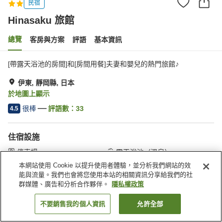
民宿
Hinasaku 旅館
總覽
客房與方案
評語
基本資訊
[帶露天浴池的房間]和[房間用餐]夫妻和嬰兒的熱門旅館♪
伊東, 靜岡縣, 日本
於地圖上顯示
很棒
評語數：
33
4.5
住宿設施
停車場
露天浴池（溫泉）
接送服務
本網站使用 Cookie 以提升使用者體驗，並分析我們網站的效
能與流量。我們也會將您使用本站的相關資訊分享給我們的社
群媒體、廣告和分析合作夥伴。
隱私權政策
首頁
日本
靜岡縣
伊東
Hinasaku 旅館
不要銷售我的個人資訊
允許全部
找客房