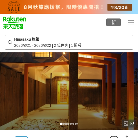
to
top
page
新
Hinasaku 旅館
2026/8/21
-
2026/8/22
|
2 位住客
|
1 間房
63