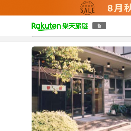
t
新
總覽
客房與方案
評語
設施
o
p
P
a
g
e
_
s
e
a
r
c
h