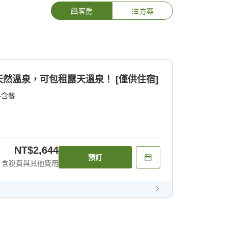
客房
方案
然溫泉，可包租露天溫泉！ [僅供住宿]
不含餐
NT$2,644
預訂
含稅費與其他費用