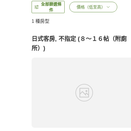
全部篩選條
價格（低至高）
件
1 種房型
日式客房, 不指定 (８～１６帖（附廁
所）)