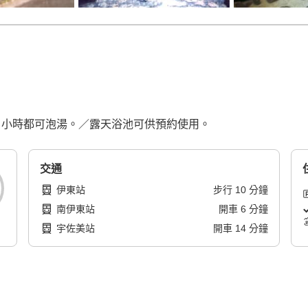
 小時都可泡湯。／露天浴池可供預約使用。
交通
伊東站
步行
10
分鐘
南伊東站
開車
6
分鐘
宇佐美站
開車
14
分鐘