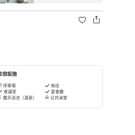
住宿設施
停車場
商店
會議室
宴會廳
露天浴池（溫泉）
公共澡堂