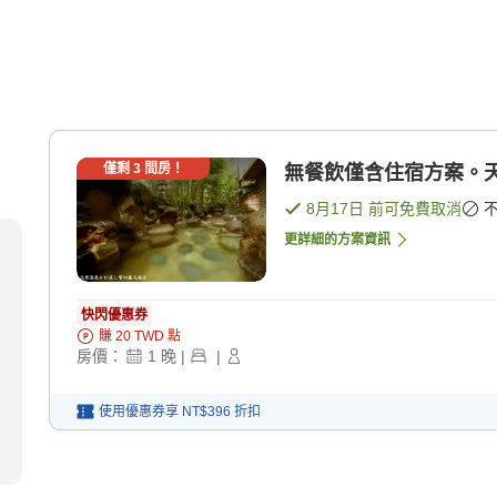
僅剩
3
間房！
無餐飲僅含住宿方案。天
8月17日
前可免費取消
更詳細的方案資訊
快閃優惠券
賺
20
TWD
點
房價：
1
晚
|
|
使用優惠券享
NT$396
折扣