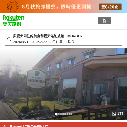
to
top
page
新
與愛犬同住的美食和露天浴池旅館 MORGEN
2026/8/21
-
2026/8/22
|
2 位住客
|
1 間房
133
目前無法預訂此間住宿