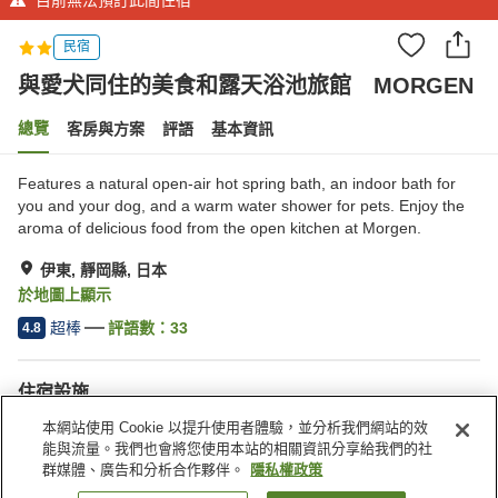
民宿
與愛犬同住的美食和露天浴池旅館 MORGEN
總覽
客房與方案
評語
基本資訊
Features a natural open-air hot spring bath, an indoor bath for
you and your dog, and a warm water shower for pets. Enjoy the
aroma of delicious food from the open kitchen at Morgen.
伊東, 靜岡縣, 日本
於地圖上顯示
超棒
評語數：
33
4.8
住宿設施
停車場
寵物友善
本網站使用 Cookie 以提升使用者體驗，並分析我們網站的效
商店
露天浴池（溫泉）
能與流量。我們也會將您使用本站的相關資訊分享給我們的社
群媒體、廣告和分析合作夥伴。
隱私權政策