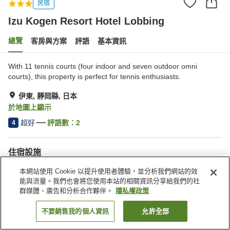
民宿
Izu Kogen Resort Hotel Lobbing
總覽
客房與方案
評語
基本資訊
With 11 tennis courts (four indoor and seven outdoor omni
courts), this property is perfect for tennis enthusiasts.
伊東, 靜岡縣, 日本
於地圖上顯示
超好
評語數：
2
4
住宿設施
接送服務
宅配服務
本網站使用 Cookie 以提升使用者體驗，並分析我們網站的效
喚醒服務
自動販賣機
能與流量。我們也會將您使用本站的相關資訊分享給我們的社
群媒體、廣告和分析合作夥伴。
隱私權政策
首頁
日本
靜岡縣
伊東
Izu Kogen Resort Hotel Lobbing
不要銷售我的個人資訊
允許全部
找客房