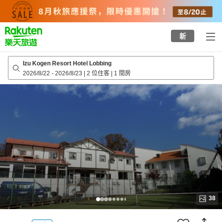
to
top
page
新
Izu Kogen Resort Hotel Lobbing
2026/8/22
-
2026/8/23
|
2 位住客
|
1 間房
38