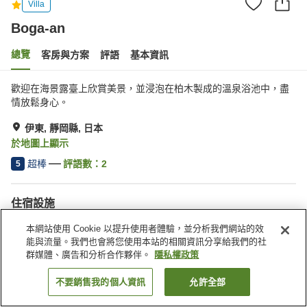
Villa
Boga-an
總覽
客房與方案
評語
基本資訊
歡迎在海景露臺上欣賞美景，並浸泡在柏木製成的溫泉浴池中，盡
情放鬆身心。
伊東, 靜岡縣, 日本
於地圖上顯示
超棒
評語數：
2
5
住宿設施
停車場
寵物友善
本網站使用 Cookie 以提升使用者體驗，並分析我們網站的效
公共澡堂（溫泉）
能與流量。我們也會將您使用本站的相關資訊分享給我們的社
群媒體、廣告和分析合作夥伴。
隱私權政策
首頁
日本
靜岡縣
伊東
Boga-an
不要銷售我的個人資訊
允許全部
找客房