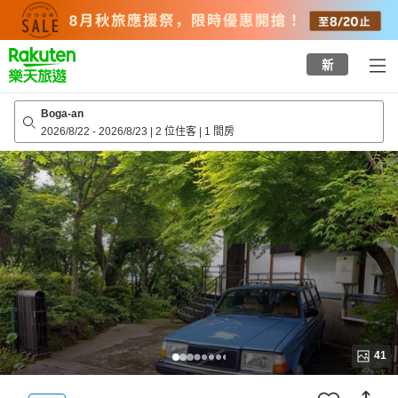
to
top
page
新
Boga-an
2026/8/22
-
2026/8/23
|
2 位住客
|
1 間房
41