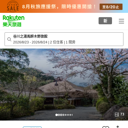
to
top
page
新
谷川之湯馬醉木野旅館
2026/8/23
-
2026/8/24
|
2 位住客
|
1 間房
73