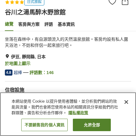
日式旅館
谷川之湯馬醉木野旅館
總覽
客房與方案
評語
基本資訊
坐落在森林中，有自源頭流入的天然溫泉旅館。客房均設有私人露
天浴池，不妨和伴侶一起來旅行吧。
伊豆, 靜岡縣, 日本
於地圖上顯示
超棒
評語數：
146
4.8
住宿設施
無線網路
私人餐廳
本網站使用 Cookie 以提升使用者體驗，並分析我們網站的效
自動販賣機
免費停車
能與流量。我們也會將您使用本站的相關資訊分享給我們的社
群媒體、廣告和分析合作夥伴。
隱私權政策
首頁
日本
靜岡縣
伊豆
谷川之湯馬醉木野旅館
不要銷售我的個人資訊
允許全部
找客房