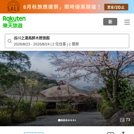
to
top
page
新
谷川之湯馬醉木野旅館
2026/8/23
-
2026/8/24
|
2 位住客
|
1 間房
73