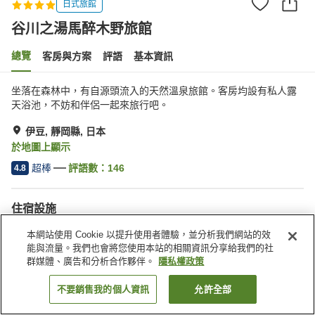
日式旅館
谷川之湯馬醉木野旅館
總覽
客房與方案
評語
基本資訊
坐落在森林中，有自源頭流入的天然溫泉旅館。客房均設有私人露
天浴池，不妨和伴侶一起來旅行吧。
伊豆, 靜岡縣, 日本
於地圖上顯示
超棒
評語數：
146
4.8
住宿設施
無線網路
私人餐廳
本網站使用 Cookie 以提升使用者體驗，並分析我們網站的效
自動販賣機
免費停車
能與流量。我們也會將您使用本站的相關資訊分享給我們的社
群媒體、廣告和分析合作夥伴。
隱私權政策
首頁
日本
靜岡縣
伊豆
谷川之湯馬醉木野旅館
不要銷售我的個人資訊
允許全部
找客房