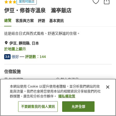
度假村飯店
伊豆・修善寺溫泉 瀧亭飯店
總覽
客房與方案
評語
基本資訊
這是結合日式與西式風格、舒適又靜謐的住宿。
伊豆, 靜岡縣, 日本
於地圖上顯示
很好
評語數：
144
3.6
住宿設施
無線網路
館內有溫泉
按摩浴缸
餐廳
本網站使用 Cookie 以提升使用者體驗，並分析我們網站的效
能與流量。我們也會將您使用本站的相關資訊分享給我們的社
群媒體、廣告和分析合作夥伴。
隱私權政策
首頁
日本
靜岡縣
伊豆
伊豆・修善寺溫泉 瀧亭飯店
不要銷售我的個人資訊
允許全部
找客房