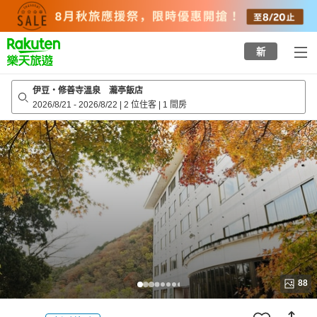
to
top
page
新
伊豆・修善寺溫泉 瀧亭飯店
2026/8/21
-
2026/8/22
|
2 位住客
|
1 間房
88