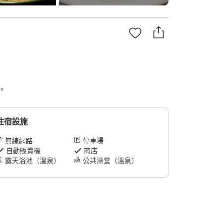
。
住宿設施
無線網路
停車場
自動販賣機
商店
露天浴池（溫泉）
公共澡堂（溫泉）