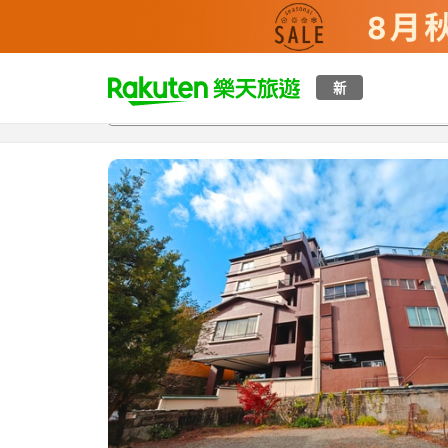
t
新
總覽
客房與方案
評語
設施
o
p
P
a
g
e
_
s
e
a
r
c
h