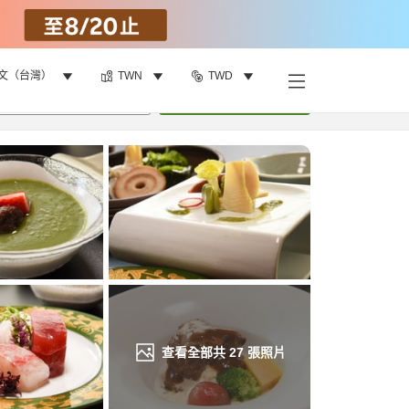
文（台灣）
TWN
TWD
找客房
•
1
間房
重新搜尋
查看全部共
27
張照片