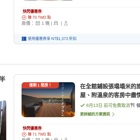
快閃優惠券
賺
70
TWD
點
房價：
1
晚
|
|
使用優惠券享
NT$1,373
折扣
器半
僅剩
1
間房！
在全館鋪設張塌塌米的
屋、附溫泉的客房中盡情享
8月13日
前可免費取消
更詳細的方案資訊
快閃優惠券
賺
71
TWD
點
房價：
1
晚
|
|