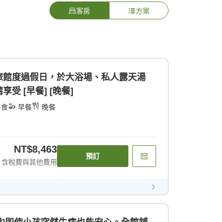
客房
方案
旅館度過假日，於大浴場、私人露天湯
受 [早餐] [晚餐]
餐食
早餐
晚餐
NT$8,463
預訂
含稅費與其他費用