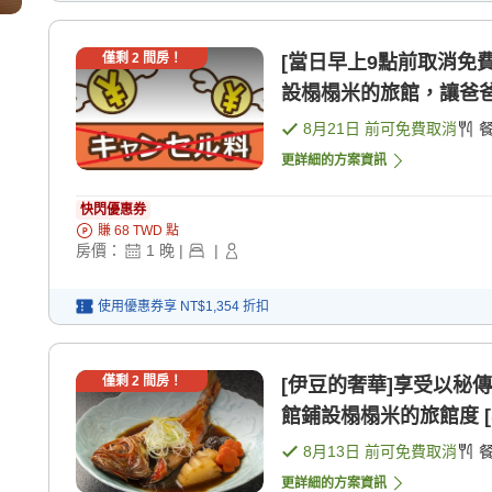
僅剩
2
間房！
[當日早上9點前取消免
設榻榻米的旅館，讓爸爸 [
8月21日
前可免費取消
更詳細的方案資訊
快閃優惠券
賺
68
TWD
點
房價：
1
晚
|
|
使用優惠券享
NT$1,354
折扣
僅剩
2
間房！
[伊豆的奢華]享受以秘
館鋪設榻榻米的旅館度 [早
8月13日
前可免費取消
更詳細的方案資訊