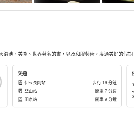
天浴池、美食、世界著名的畫，以及和服藝術，度過美好的假期
交通
伊豆長岡站
步行
19
分鐘
韮山站
開車
7
分鐘
田京站
開車
9
分鐘