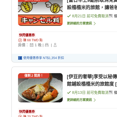
[當日早上9點前取消免
設榻榻米的旅館，讓爸爸 [
8月21日
前可免費取消
更詳細的方案資訊
快閃優惠券
賺
68
TWD
點
房價：
1
晚
|
|
使用優惠券享
NT$1,354
折扣
僅剩
2
間房！
[伊豆的奢華]享受以秘
館鋪設榻榻米的旅館度 [早
8月13日
前可免費取消
更詳細的方案資訊
快閃優惠券
賺
70
TWD
點