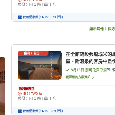
房價：
1
晚
|
|
使用優惠券享
NT$1,373
折扣
顯示其他
1
個方
僅剩
2
間房！
在全館鋪設張塌塌米的
屋、附溫泉的客房中盡情享
8月13日
前可免費取消
更詳細的方案資訊
快閃優惠券
賺
64
TWD
點
房價：
1
晚
|
|
使用優惠券享
NT$1,269
折扣