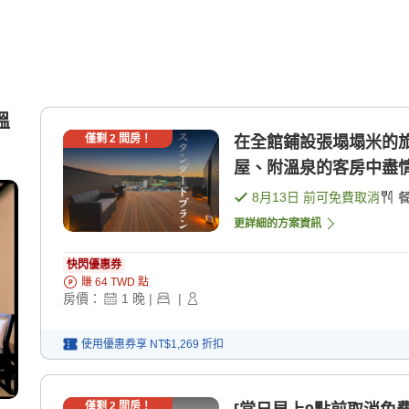
溫
僅剩
2
間房！
在全館鋪設張塌塌米的
屋、附溫泉的客房中盡情享
8月13日
前可免費取消
更詳細的方案資訊
快閃優惠券
賺
64
TWD
點
房價：
1
晚
|
|
使用優惠券享
NT$1,269
折扣
僅剩
2
間房！