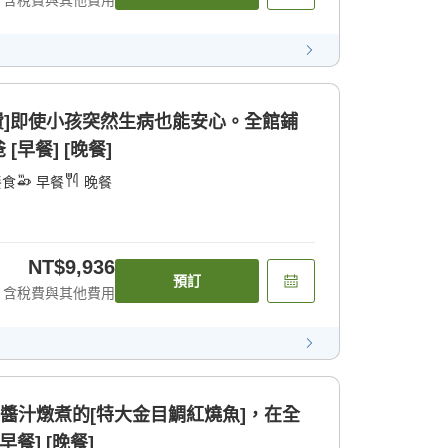
費]即使小孩突然生病也能安心。全館鋪
早餐] [晚餐]
餐食
早餐
晚餐
NT$9,936
預訂
含稅費與其他費用
傳醬汁燉煮的[特大金目鯛紅燒魚]，在全
餐] [晚餐]