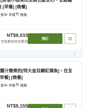
費]即使小孩突然生病也能安心。全館鋪
早餐] [晚餐]
餐食
早餐
晚餐
NT$9,033
預訂
含稅費與其他費用
傳醬汁燉煮的[特大金目鯛紅燒魚]，在全
餐] [晚餐]
餐食
早餐
晚餐
NT$9,155