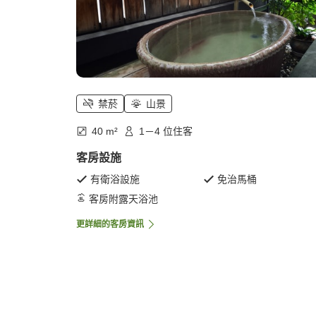
禁菸
山景
40 m²
1－4 位住客
客房設施
有衛浴設施
免治馬桶
客房附露天浴池
更詳細的客房資訊