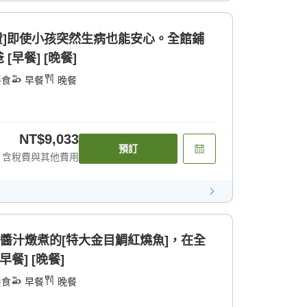
費]即使小孩突然生病也能安心。全館鋪
早餐] [晚餐]
餐食
早餐
晚餐
NT$9,033
預訂
含稅費與其他費用
傳醬汁燉煮的[特大金目鯛紅燒魚]，在全
餐] [晚餐]
餐食
早餐
晚餐