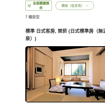
全部篩選條
價格（低至高）
件
7
種房型
標準 日式客房, 禁菸 (日式標準房（無
泉）)