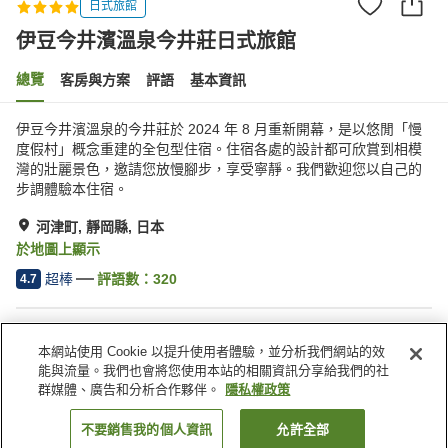
日式旅館
伊豆今井濱溫泉今井莊日式旅館
總覽
客房與方案
評語
基本資訊
伊豆今井濱溫泉的今井莊於 2024 年 8 月重新開幕，是以悠閒「慢
度假村」概念重建的全包型住宿。住宿各處的設計都可欣賞到相模
灣的壯麗景色，邀請您放慢腳步，享受寧靜。我們歡迎您以自己的
步調體驗本住宿。
河津町, 靜岡縣, 日本
於地圖上顯示
超棒
評語數：
320
4.7
住宿設施
本網站使用 Cookie 以提升使用者體驗，並分析我們網站的效
無線網路
距離車站約步行 5 分鐘內
能與流量。我們也會將您使用本站的相關資訊分享給我們的社
三溫暖
Spa／美容沙龍
群媒體、廣告和分析合作夥伴。
隱私權政策
不要銷售我的個人資訊
允許全部
找客房
首頁
日本
靜岡縣
河津町
伊豆今井濱溫泉今井莊日式旅館