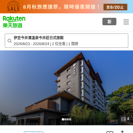
to
top
page
新
伊豆今井濱溫泉今井莊日式旅館
2026/8/23
-
2026/8/24
|
2 位住客
|
1 間房
4