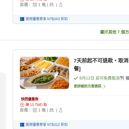
房價：
1
晚
|
|
使用優惠券享
NT$343
折扣
顯示其他
7
個方
7天前起不可退款・取消費用100％ 預約時請
餐]
8月12日
前可免費取消
更詳細的方案資訊
快閃優惠券
賺
15
TWD
點
房價：
1
晚
|
|
使用優惠券享
NT$312
折扣