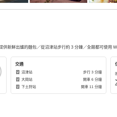
新鮮出爐的麵包／從沼津站步行約 3 分鐘／全館都可使用 Wi-
交通
沼津站
步行
3
分鐘
大岡站
開車
6
分鐘
下土狩站
開車
11
分鐘