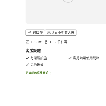
可吸菸
2 x 小型雙人床
19.2 m²
1－2 位住客
客房設施
有衛浴設施
客房內可使用網路
免治馬桶
更詳細的客房資訊