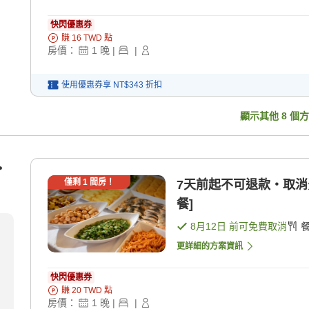
快閃優惠券
賺
16
TWD
點
房價：
1
晚
|
|
使用優惠券享
NT$343
折扣
顯示其他
8
個方
・
僅剩
1
間房！
7天前起不可退款・取消費用100％ 預約時請
餐]
8月12日
前可免費取消
更詳細的方案資訊
快閃優惠券
賺
20
TWD
點
房價：
1
晚
|
|