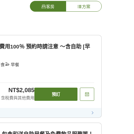
客房
方案
注意 〜含自助 [早
餐食
早餐
NT$2,085
預訂
含稅費與其他費用