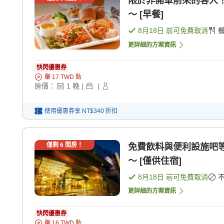
限於非開車前來的客人
〜 [早餐]
8月18日
前可免費取消
更詳細的方案資訊
快閃優惠券
賺
17
TWD
點
房價：
1
晚
|
|
使用優惠券享
NT$340
折扣
僅剩
6
間房！
免費飲料與便利設施吧等
〜 [僅供住宿]
8月18日
前可免費取消
更詳細的方案資訊
快閃優惠券
賺
16
TWD
點