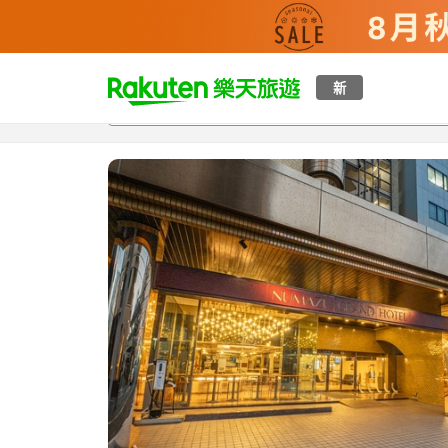
t
新
總覽
客房與方案
評語
特點
設施
o
p
P
a
g
e
_
s
e
a
r
c
h