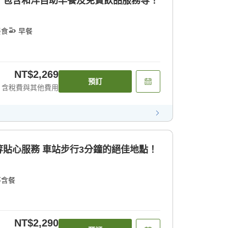
！包含和洋自助早餐及免費飲品服務等！
餐食
早餐
NT$2,269
預訂
含稅費與其他費用
貼心服務 車站步行3分鐘的絕佳地點！
不含餐
NT$2,290