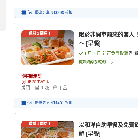
使用優惠券享
NT$398
折扣
僅剩
1
間房！
限於非開車前來的客人
〜 [早餐]
8月18日
前可免費取消
更詳細的方案資訊
快閃優惠券
賺
20
TWD
點
房價：
1
晚
|
|
使用優惠券享
NT$401
折扣
僅剩
1
間房！
以和洋自助早餐及免費飲
絕 [早餐]