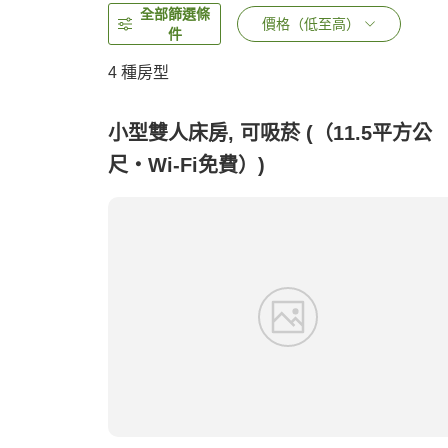
全部篩選條
價格（低至高）
件
4
種房型
小型雙人床房, 可吸菸 (（11.5平方公
尺・Wi-Fi免費）)