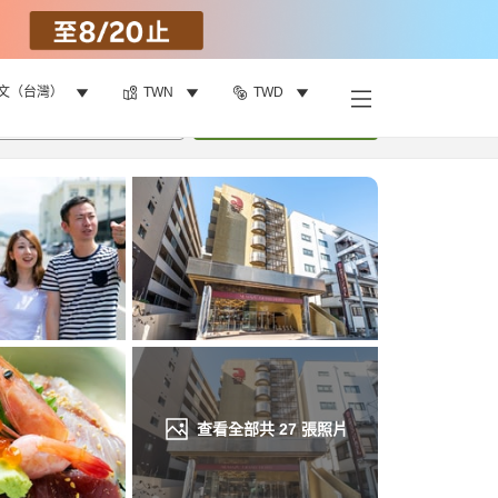
文（台灣）
TWN
TWD
找客房
•
1
間房
重新搜尋
查看全部共
27
張照片