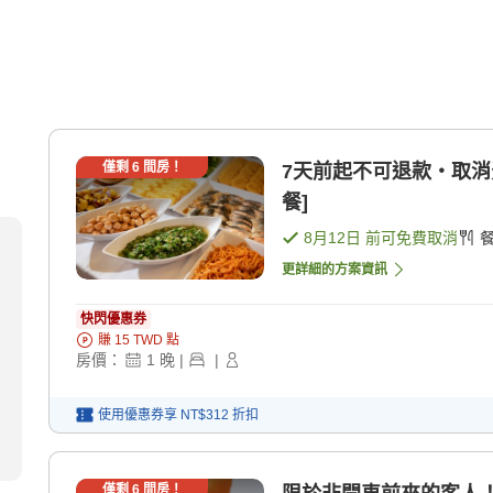
僅剩
6
間房！
7天前起不可退款・取消費用100％ 預約時請
餐]
8月12日
前可免費取消
更詳細的方案資訊
快閃優惠券
賺
15
TWD
點
房價：
1
晚
|
|
使用優惠券享
NT$312
折扣
僅剩
6
間房！