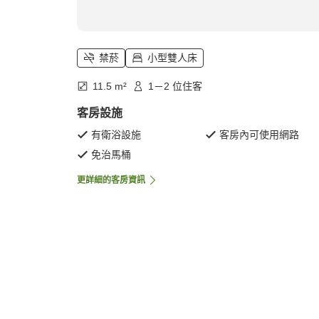
禁菸
小型雙人床
11.5 m²
1－2 位住客
客房設施
有衛浴設施
客房內可使用網路
免治馬桶
更詳細的客房資訊