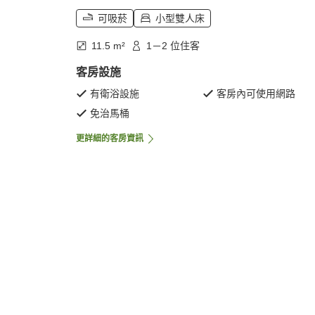
可吸菸
小型雙人床
11.5 m²
1－2 位住客
客房設施
有衛浴設施
客房內可使用網路
免治馬桶
更詳細的客房資訊