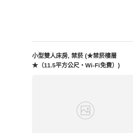
小型雙人床房, 禁菸 (★禁菸樓層
★（11.5平方公尺・Wi-Fi免費）)