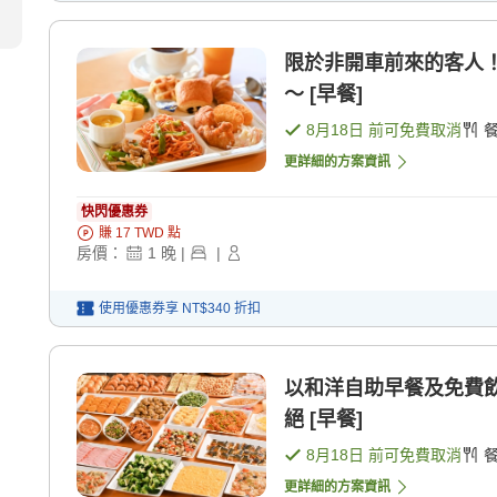
限於非開車前來的客人
〜 [早餐]
8月18日
前可免費取消
更詳細的方案資訊
快閃優惠券
賺
17
TWD
點
房價：
1
晚
|
|
使用優惠券享
NT$340
折扣
以和洋自助早餐及免費飲
絕 [早餐]
8月18日
前可免費取消
更詳細的方案資訊