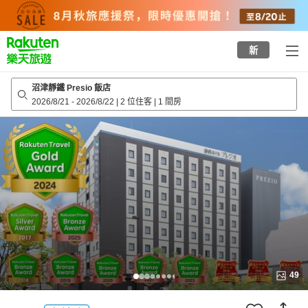
to
top
page
新
沼津靜鐵 Presio 飯店
2026/8/21
-
2026/8/22
|
2 位住客
|
1 間房
49