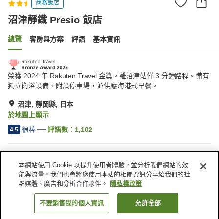
商務飯店
沼津靜鐵 Presio 飯店
總覽
客房與方案
評語
基本資訊
榮獲 2024 年 Rakuten Travel 金獎。離沼津站僅 3 分鐘路程。備有
獨立衛浴設備、附設停車場，並供應海港式早餐。
沼津, 靜岡縣, 日本
於地圖上顯示
很棒
評語數：
1,102
4.5
住宿設施
本網站使用 Cookie 以提升使用者體驗，並分析我們網站的效
無線網路
距離車站約步行 5 分鐘內
能與流量。我們也會將您使用本站的相關資訊分享給我們的社
指定吸菸區
自動販賣機
群媒體、廣告和分析合作夥伴。
隱私權政策
不要銷售我的個人資訊
允許全部
找客房
首頁
日本
靜岡縣
沼津
沼津靜鐵 Presio 飯店