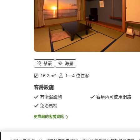
禁菸
海景
16.2 m²
1－4 位住客
客房設施
有衛浴設施
客房內可使用網路
免治馬桶
更詳細的客房資訊