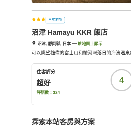
日式旅館
沼津 Hamayu KKR 飯店
沼津, 靜岡縣, 日本
於地圖上顯示
可以眺望雄偉的富士山和駿河灣落日的海濱溫泉
住客評分
4
超好
評語數：
324
探索本站客房與方案