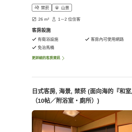
禁菸
山景
26 m²
1－2 位住客
客房設施
有衛浴設施
客房內可使用網路
免治馬桶
更詳細的客房資訊
日式客房, 海景, 禁菸 (面向海的『和
（10帖／附浴室・廁所）)