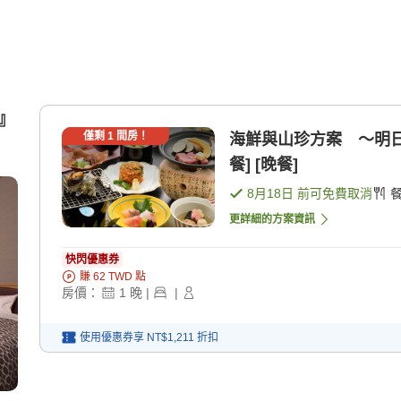
床』
僅剩
1
間房！
海鮮與山珍方案 〜明日
餐] [晚餐]
8月18日
前可免費取消
更詳細的方案資訊
快閃優惠券
賺
62
TWD
點
房價：
1
晚
|
|
使用優惠券享
NT$1,211
折扣