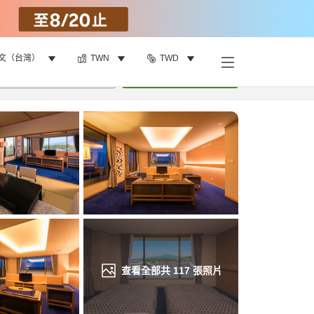
文（台灣）
TWN
TWD
找客房
•
1
間房
重新搜尋
查看全部共
117
張照片