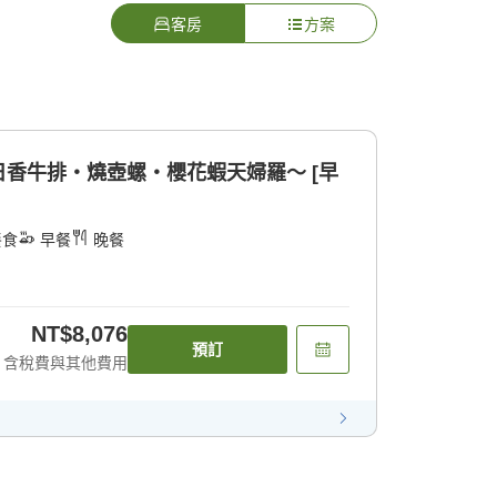
客房
方案
香牛排・燒壺螺・櫻花蝦天婦羅〜 [早
餐食
早餐
晚餐
NT$8,076
預訂
含稅費與其他費用