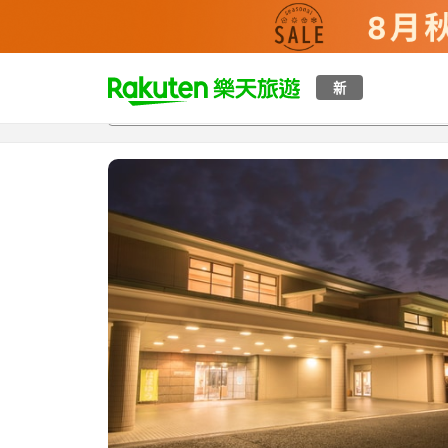
t
新
總覽
客房與方案
評語
設施
o
p
P
a
g
e
_
s
e
a
r
c
h