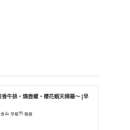
香牛排・燒壺螺・櫻花蝦天婦羅〜 [早
餐食
早餐
晚餐