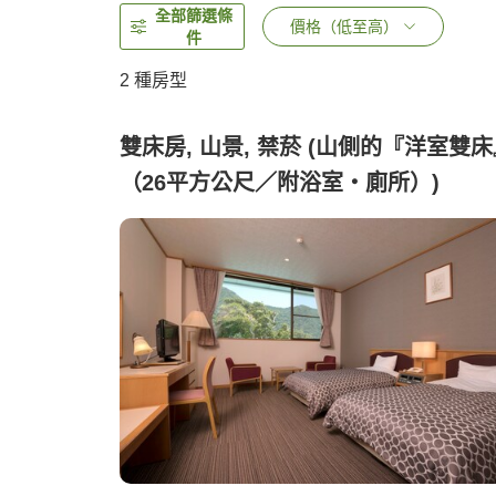
全部篩選條
價格（低至高）
件
2
種房型
雙床房, 山景, 禁菸 (山側的『洋室雙
（26平方公尺／附浴室・廁所）)