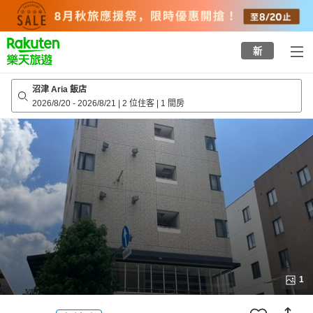
to
top
page
新
沼津 Aria 飯店
2026/8/20
-
2026/8/21
|
2 位住客
|
1 間房
1