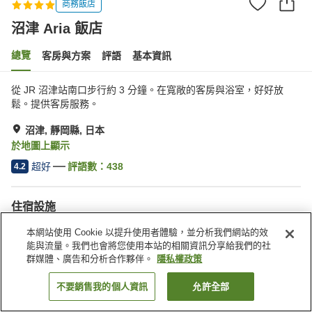
商務飯店
沼津 Aria 飯店
總覽
客房與方案
評語
基本資訊
從 JR 沼津站南口步行約 3 分鐘。在寬敞的客房與浴室，好好放
鬆。提供客房服務。
沼津, 靜岡縣, 日本
於地圖上顯示
超好
評語數：
438
4.2
住宿設施
無線網路
距離車站約步行 5 分鐘內
本網站使用 Cookie 以提升使用者體驗，並分析我們網站的效
酒吧
自動販賣機
能與流量。我們也會將您使用本站的相關資訊分享給我們的社
群媒體、廣告和分析合作夥伴。
隱私權政策
首頁
日本
靜岡縣
沼津
沼津 Aria 飯店
不要銷售我的個人資訊
允許全部
找客房