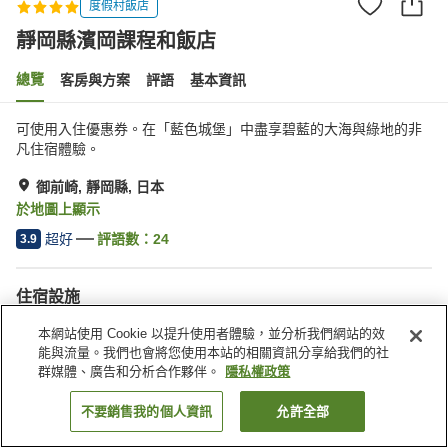
度假村飯店
靜岡縣濱岡課程和飯店
總覽
客房與方案
評語
基本資訊
可使用入住優惠券。在「藍色城堡」中盡享碧藍的大海與綠地的非
凡住宿體驗。
御前崎, 靜岡縣, 日本
於地圖上顯示
超好
評語數：
24
3.9
住宿設施
停車場
三溫暖
本網站使用 Cookie 以提升使用者體驗，並分析我們網站的效
Spa／美容沙龍
休息室
能與流量。我們也會將您使用本站的相關資訊分享給我們的社
群媒體、廣告和分析合作夥伴。
隱私權政策
首頁
日本
靜岡縣
御前崎
靜岡縣濱岡課程和飯店
不要銷售我的個人資訊
允許全部
找客房