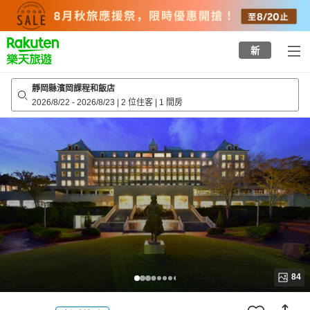
to
top
page
新
靜岡縣濱岡課程和飯店
2026/8/22
-
2026/8/23
|
2 位住客
|
1 間房
84