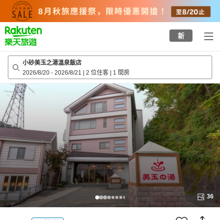
to
top
page
新
小砂美玉之湯溫泉飯店
2026/8/20
-
2026/8/21
|
2 位住客
|
1 間房
36