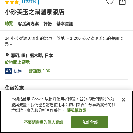
日式旅館
小砂美玉之湯溫泉飯店
總覽
客房與方案
評語
基本資訊
24 小時從源頭流出的溫泉。於地下 1,200 公尺處湧流出的美肌溫
泉。
那珂川町, 栃木縣, 日本
於地圖上顯示
很棒
評語數：
36
4.3
住宿設施
停車場
酒吧
本網站使用 Cookie 以提升使用者體驗，並分析我們網站的效
自動販賣機
商店
能與流量。我們也會將您使用本站的相關資訊分享給我們的社
群媒體、廣告和分析合作夥伴。
隱私權政策
首頁
日本
栃木縣
那珂川町
小砂美玉之湯溫泉飯店
不要銷售我的個人資訊
允許全部
找客房