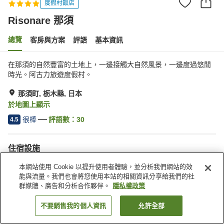
度假村飯店
Risonare 那須
總覽
客房與方案
評語
基本資訊
在那須的自然豐富的土地上，一邊接觸大自然風景，一邊度過悠閒
時光。阿古力旅遊度假村。
那須町, 栃木縣, 日本
於地圖上顯示
很棒
評語數：
30
4.5
住宿設施
停車場
Spa／美容沙龍
本網站使用 Cookie 以提升使用者體驗，並分析我們網站的效
餐廳
休息室
能與流量。我們也會將您使用本站的相關資訊分享給我們的社
群媒體、廣告和分析合作夥伴。
隱私權政策
首頁
日本
栃木縣
那須町
Risonare 那須
不要銷售我的個人資訊
允許全部
找客房