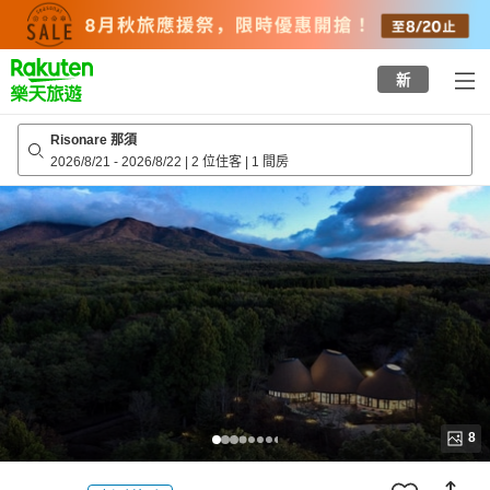
to
top
page
新
Risonare 那須
2026/8/21
-
2026/8/22
|
2 位住客
|
1 間房
8