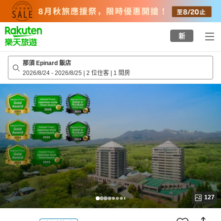
to
top
page
新
那須 Epinard 飯店
2026/8/24
-
2026/8/25
|
2 位住客
|
1 間房
127