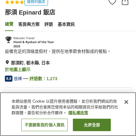
度假村飯店
那須 Epinard 飯店
總覽
客房與方案
評語
基本資訊
設備充足的頂級度假村，提供在地季節食材製成的餐點。
那須町, 栃木縣, 日本
於地圖上顯示
很棒
評語數：
1,273
4.4
住宿設施
本網站使用 Cookie 以提升使用者體驗，並分析我們網站的效
停車場
按摩浴缸
能與流量。我們也會將您使用本站的相關資訊分享給我們的社
三溫暖
Spa／美容沙龍
群媒體、廣告和分析合作夥伴。
隱私權政策
不要銷售我的個人資訊
允許全部
找客房
首頁
日本
栃木縣
那須町
那須 Epinard 飯店