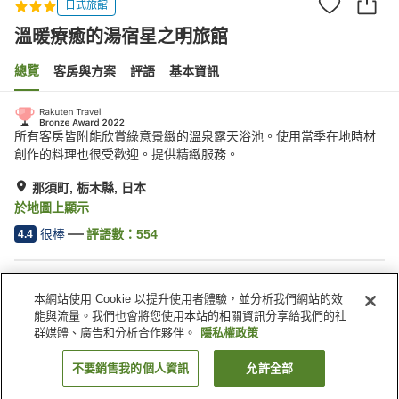
日式旅館
溫暖療癒的湯宿星之明旅館
總覽
客房與方案
評語
基本資訊
所有客房皆附能欣賞綠意景緻的溫泉露天浴池。使用當季在地時材
創作的料理也很受歡迎。提供精緻服務。
那須町, 栃木縣, 日本
於地圖上顯示
很棒
評語數：
554
4.4
住宿設施
本網站使用 Cookie 以提升使用者體驗，並分析我們網站的效
停車場
Spa／美容沙龍
能與流量。我們也會將您使用本站的相關資訊分享給我們的社
露天浴池（溫泉）
卡拉 OK 包廂
群媒體、廣告和分析合作夥伴。
隱私權政策
不要銷售我的個人資訊
允許全部
找客房
首頁
日本
栃木縣
那須町
溫暖療癒的湯宿星之明旅館