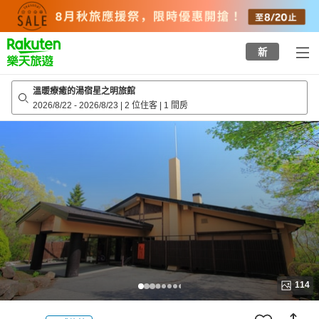
to
top
page
新
溫暖療癒的湯宿星之明旅館
2026/8/22
-
2026/8/23
|
2 位住客
|
1 間房
114