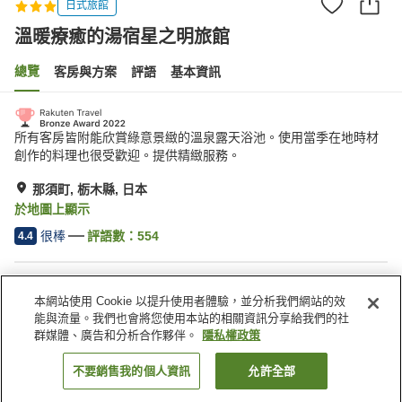
日式旅館
溫暖療癒的湯宿星之明旅館
總覽
客房與方案
評語
基本資訊
所有客房皆附能欣賞綠意景緻的溫泉露天浴池。使用當季在地時材
創作的料理也很受歡迎。提供精緻服務。
那須町, 栃木縣, 日本
於地圖上顯示
很棒
評語數：
554
4.4
住宿設施
本網站使用 Cookie 以提升使用者體驗，並分析我們網站的效
停車場
Spa／美容沙龍
能與流量。我們也會將您使用本站的相關資訊分享給我們的社
露天浴池（溫泉）
卡拉 OK 包廂
群媒體、廣告和分析合作夥伴。
隱私權政策
不要銷售我的個人資訊
允許全部
找客房
首頁
日本
栃木縣
那須町
溫暖療癒的湯宿星之明旅館