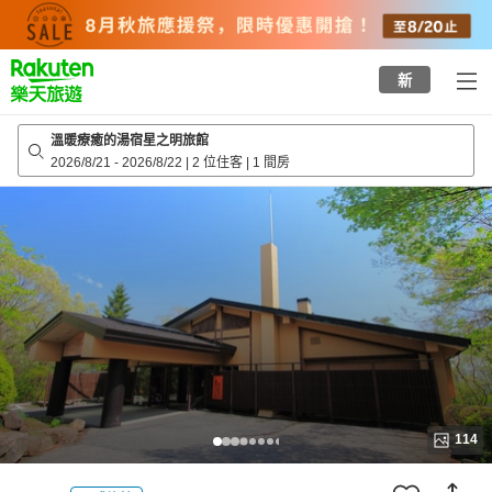
to
top
page
新
溫暖療癒的湯宿星之明旅館
2026/8/21
-
2026/8/22
|
2 位住客
|
1 間房
114