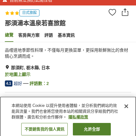
日式旅館
那須湯本溫泉若喜旅館
總覽
客房與方案
評語
基本資訊
品嚐道地季節性料理，不僅每月更換菜單，更採用新鮮無比的食材
精心烹調而成。
那須町, 栃木縣, 日本
於地圖上顯示
超好
評語數：
2
4.1
住宿設施
本網站使用 Cookie 以提升使用者體驗，並分析我們網站的效
免費停車
露天浴池（無溫泉）
能與流量。我們也會將您使用本站的相關資訊分享給我們的社
公共澡堂（溫泉）
群媒體、廣告和分析合作夥伴。
隱私權政策
不要銷售我的個人資訊
允許全部
找客房
首頁
日本
栃木縣
那須町
那須湯本溫泉若喜旅館