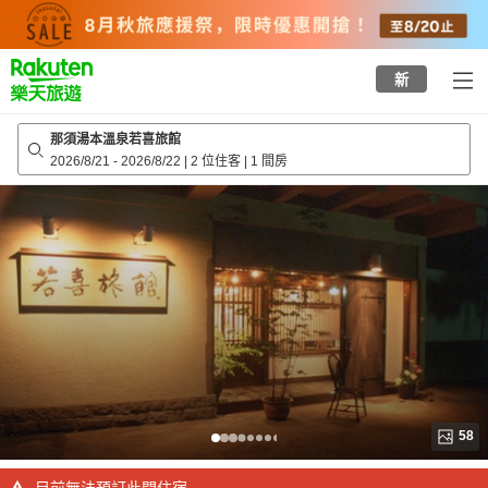
to
top
page
新
那須湯本溫泉若喜旅館
2026/8/21
-
2026/8/22
|
2 位住客
|
1 間房
58
目前無法預訂此間住宿