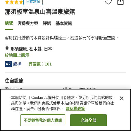
日式旅館
那須板室溫泉山喜溫泉旅館
總覽
客房與方案
評語
基本資訊
客房採用溫馨的木質設計與珪藻土，創造多元的寧靜舒適空間。
那須鹽原, 栃木縣, 日本
於地圖上顯示
超棒
評語數：
101
4.7
住宿設施
停車場
Spa／美容沙龍
私人餐廳
休息室
本網站使用 Cookie 以提升使用者體驗，並分析我們網站的效
能與流量。我們也會將您使用本站的相關資訊分享給我們的社
群媒體、廣告和分析合作夥伴。
隱私權政策
首頁
日本
栃木縣
那須鹽原
那須板室溫泉山喜溫泉旅館
不要銷售我的個人資訊
允許全部
找客房