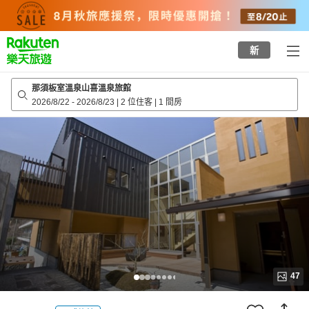
to
top
page
新
那須板室溫泉山喜溫泉旅館
2026/8/22
-
2026/8/23
|
2 位住客
|
1 間房
47