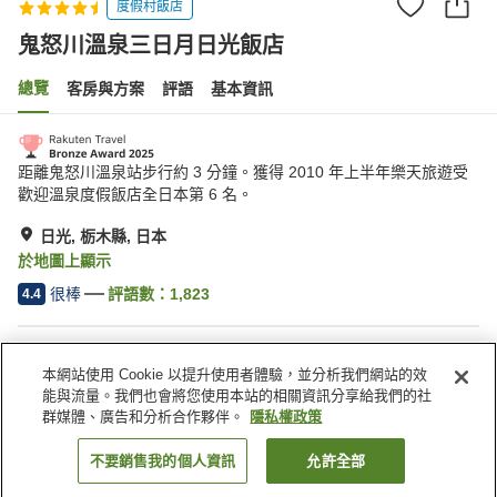
度假村飯店
鬼怒川溫泉三日月日光飯店
總覽
客房與方案
評語
基本資訊
距離鬼怒川溫泉站步行約 3 分鐘。獲得 2010 年上半年樂天旅遊受
歡迎溫泉度假飯店全日本第 6 名。
日光, 栃木縣, 日本
於地圖上顯示
很棒
評語數：
1,823
4.4
住宿設施
本網站使用 Cookie 以提升使用者體驗，並分析我們網站的效
停車場
按摩浴缸
能與流量。我們也會將您使用本站的相關資訊分享給我們的社
三溫暖
Spa／美容沙龍
群媒體、廣告和分析合作夥伴。
隱私權政策
不要銷售我的個人資訊
允許全部
找客房
首頁
日本
栃木縣
日光
鬼怒川溫泉三日月日光飯店