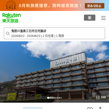
to
top
page
新
鬼怒川溫泉三日月日光飯店
2026/8/22
-
2026/8/23
|
2 位住客
|
1 間房
168