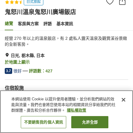
日式旅館
鬼怒川溫泉鬼怒川廣場飯店
總覽
客房與方案
評語
基本資訊
經營 270 年以上的溫泉飯店，有 2 處私人露天溫泉及觀賞溪谷景緻
的全新客房。
日光, 栃木縣, 日本
於地圖上顯示
很好
評語數：
427
3.7
住宿設施
停車場
三溫暖
本網站使用 Cookie 以提升使用者體驗，並分析我們網站的效
Spa／美容沙龍
游泳池
能與流量。我們也會將您使用本站的相關資訊分享給我們的社
群媒體、廣告和分析合作夥伴。
隱私權政策
首頁
日本
栃木縣
日光
鬼怒川溫泉鬼怒川廣場飯店
不要銷售我的個人資訊
允許全部
找客房