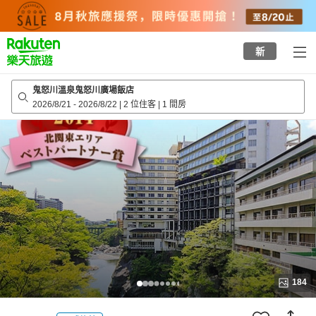
to
top
page
新
鬼怒川溫泉鬼怒川廣場飯店
2026/8/21
-
2026/8/22
|
2 位住客
|
1 間房
184